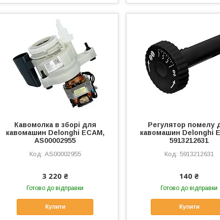
Кавомолка в зборі для
Регулятор помелу 
кавомашин Delonghi ECAM,
кавомашин Delonghi 
AS00002955
5913212631
AS00002955
5913212631
3 220 ₴
140 ₴
Готово до відправки
Готово до відправки
Купити
Купити