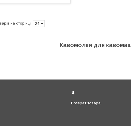
Кавомолки для кавомаши
⬇
Возврат товара