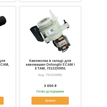
для
Кавомолка в складі для
ECAM,
кавомашин Delonghi ECAM і
ETAM, 7313230951
7313230951
3 050 ₴
Готово до відправки
Купити