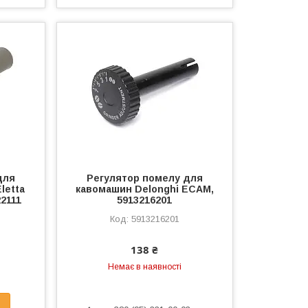
для
Регулятор помелу для
letta
кавомашин Delonghi ECAM,
22111
5913216201
5913216201
138 ₴
Немає в наявності