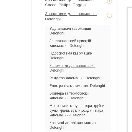
Saeco, Philips, Gaggia
Запчастини для кавомашин
Delonghi
Ущільнювачі кавомашин
Delonghi
Заварювальний пристрій
кавомашин Delonghi
Гідросистема кавомашин
Delonghi
Кавомолки для кавомашин
Delonghi
Редуктор кавомашин Delonghi
Електроніка кавомашин Delonghi
Бойлера та термоблоки
кавомашин Delonghi
Молочники, капучінатори, трубки,
ручки крана, вузли роздачі пара
кавомашини Delonghi
Корпусні деталі кавомашин
Delonghi