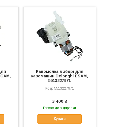
для
Кавомолка в зборі для
ECAM,
кавомашин Delonghi ESAM,
5513227971
5513227971
3 400 ₴
Готово до відправки
Купити