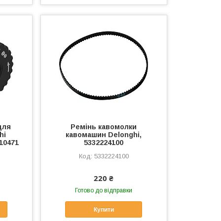
для
Ремінь кавомолки
hi
кавомашин Delonghi,
10471
5332224100
5332224100
220 ₴
Готово до відправки
Купити