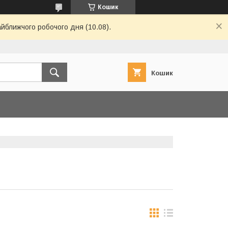
Кошик
айближчого робочого дня (10.08).
Кошик