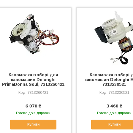
Кавомолка в зборі для
Кавомолка в зборі 
кавомашин Delonghi
кавомашин Delonghi 
PrimaDonna Soul, 7313260421
7313230521
7313260421
7313230521
6 070 ₴
3 460 ₴
Готово до відправки
Готово до відправки
Купити
Купити