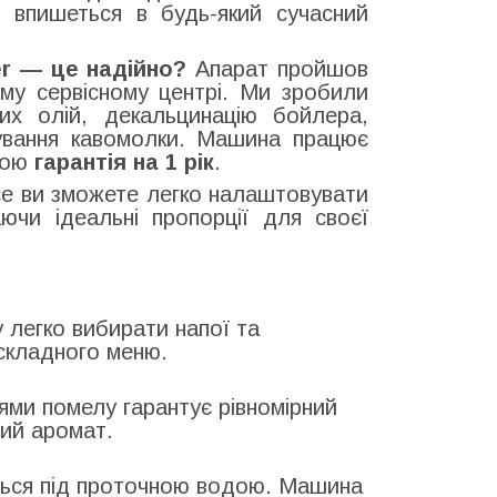
о впишеться в будь-який сучасний
er — це надійно?
Апарат пройшов
ому сервісному центрі. Ми зробили
их олій, декальцинацію бойлера,
рування кавомолки. Машина працює
ною
гарантія на 1 рік
.
ce ви зможете легко налаштовувати
аючи ідеальні пропорції для своєї
у легко вибирати напої та
 складного меню.
ями помелу гарантує рівномірний
вий аромат.
ється під проточною водою. Машина