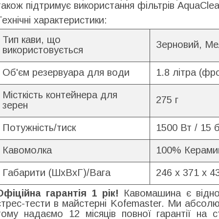
також підтримує використання фільтрів AquaClea
Технічні характеристики:
Тип кави, що
Зерновий, Ме
використовується
Об'єм резервуара для води
1.8 літра (фр
Місткість контейнера для
275 г
зерен
Потужність/тиск
1500 Вт / 15 
Кавомолка
100% Керамик
Габарити (ШхВхГ)/Вага
246 x 371 x 43
Офіційна гарантія 1 рік!
Кавомашина є віднов
стрес-тести в майстерні Kofemaster. Ми абсолют
тому надаємо 12 місяців повної гарантії на 