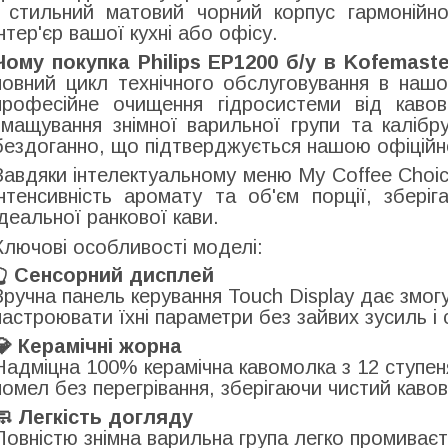
і стильний матовий чорний корпус гармонійн
інтер'єр вашої кухні або офісу.
Чому покупка Philips EP1200 б/у в Kofemast
повний цикл технічного обслуговування в наш
професійне очищення гідросистеми від кавов
змащування знімної варильної групи та каліб
бездоганно, що підтверджується нашою офіцій
Завдяки інтелектуальному меню My Coffee Choi
інтенсивність аромату та об'єм порції, зберіг
ідеальної ранкової кави.
Ключові особливості моделі:
👆 Сенсорний дисплей
Зручна панель керування Touch Display дає змог
настроювати їхні параметри без зайвих зусиль і
💎 Керамічні жорна
Надміцна 100% керамічна кавомолка з 12 ступен
помел без перегрівання, зберігаючи чистий каво
🧼 Легкість догляду
Повністю знімна варильна група легко промива