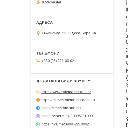
Kofemaster
Ніжинська, 53, Одеса, Україна
+380 (95) 221-00-02
https://www.kofemaster.od.ua/
https://m.me/kofemaster.odessa
https://t.me/kofe_master
https://viber.click/380952210002
https://wa.me/380952210002