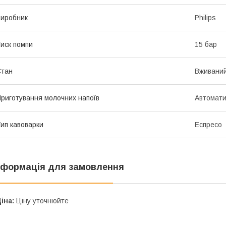
иробник
Philips
иск помпи
15 бар
Стан
Вживани
риготування молочних напоїв
Автомат
ип кавоварки
Еспресо
нформація для замовлення
іна:
Ціну уточнюйте