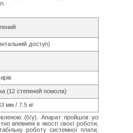
n.
лений
онтальний доступ)
барів
а (12 степеней помола)
3 мм / 7.5 кг
леною (б/у). Апарат пройшов усі
но впевнені в якості своєї роботи,
стабільну роботу системної плати,