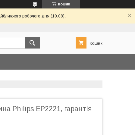
Кошик
айближчого робочого дня (10.08).
Кошик
на Philips EP2221, гарантія