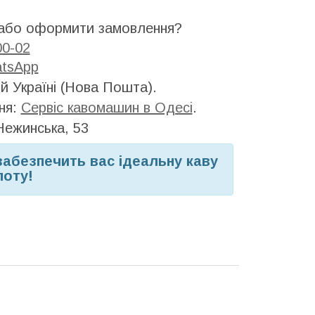
 або оформити замовлення?
00-02
tsApp
й Україні (Нова Пошта).
ня:
Сервіс кавомашин в Одесі
.
Нежинська, 53
 забезпечить вас ідеальну каву
поту!