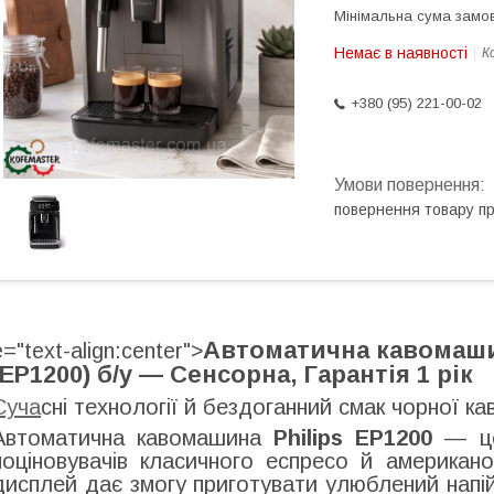
Мінімальна сума замов
Немає в наявності
К
+380 (95) 221-00-02
повернення товару п
Автоматична кавомашин
e="text-align:center">
(EP1200) б/у — Сенсорна, Гарантія 1 рік
Суча
сні технології й бездоганний смак чорної ка
Автоматична кавомашина
Philips EP1200
— це 
поціновувачів класичного еспресо й американо
дисплей дає змогу приготувати улюблений нап