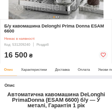
Б/у кавомашина Delonghi Prima Donna ESAM
6600
Немає в наявності
Код: 531209240
Роздріб
16 500
₴
Опис
Характеристики
Доставка
Оплата
Умови п
Опис
Автоматична кавомашина DeLonghi
PrimaDonna (ESAM 6600) б/у — У
металі, Гарантія 1 рік