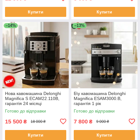
Купити
Купити
–14%
–13%
Нова кавомашина Delonghi
Б\у кавомашина Delonghi
Magnifica S ECAM22.110B,
Magnifica ESAM3000.B,
гарантія 24 місяці
гарантія 1 рік
Готово до відправки
Готово до відправки
15 500
7 800
₴
₴
18 000 ₴
9 000 ₴
Купити
Купити