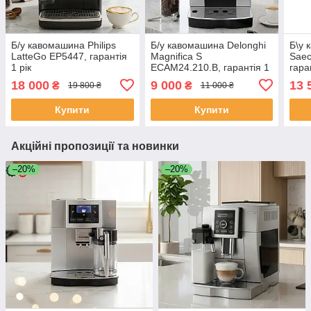
Б/у кавомашина Philips
Б/у кавомашина Delonghi
Б\у 
LatteGo EP5447, гарантія
Magnifica S
Saec
1 рік
ECAM24.210.B, гарантія 1
гара
рік
18 000
9 000
13 
₴
₴
19 800 ₴
11 000 ₴
Купити
Купити
Акційні пропозиції та новинки
–20%
–20%