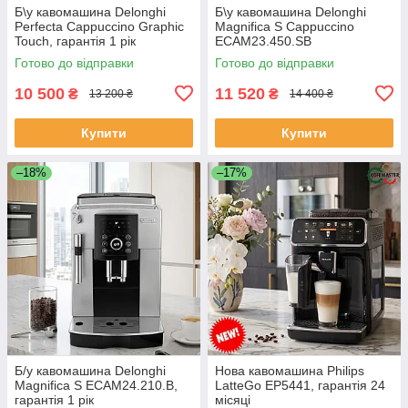
Б\у кавомашина Delonghi
Б\у кавомашина Delonghi
Perfecta Cappuccino Graphic
Magnifica S Cappuccino
Touch, гарантія 1 рік
ECAM23.450.SB
Готово до відправки
Готово до відправки
10 500
11 520
₴
₴
13 200 ₴
14 400 ₴
Купити
Купити
–18%
–17%
Б/у кавомашина Delonghi
Нова кавомашина Philips
Magnifica S ECAM24.210.B,
LatteGo EP5441, гарантія 24
гарантія 1 рік
місяці