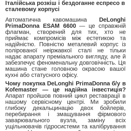
Італійська розкіш і бездоганне еспресо в
сталевому корпусі
Автоматична кавомашина
DeLonghi
PrimaDonna ESAM 6600
— це справжній
флагман, створений для тих, хто не
приймає компромісів між естетикою та
надійністю. Повністю металевий корпус із
полірованої неіржавкої сталі не тільки
надає апарату преміального вигляду, але й
забезпечує феноменальну довговічність. Ця
машина стане головною окрасою вашої
кухні або статусного офісу.
Чому покупка DeLonghi PrimaDonna б/у в
Kofemaster — це надійна інвестиція?
Апарат пройшов повний цикл реставрації в
нашому сервісному центрі. Ми зробили
глибоку декальцинацію двох бойлерів,
перебирання і змащування фірмового
заварювального вузла, заміну всіх
ущільнювачів гідросистеми та калібрування