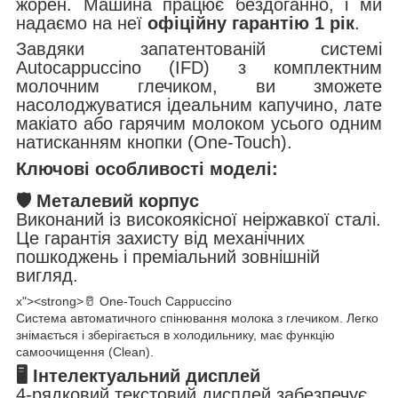
жорен. Машина працює бездоганно, і ми
надаємо на неї
офіційну гарантію 1 рік
.
Завдяки запатентованій системі
Autocappuccino (IFD) з комплектним
молочним глечиком, ви зможете
насолоджуватися ідеальним капучино, лате
макіато або гарячим молоком усього одним
натисканням кнопки (One-Touch).
Ключові особливості моделі:
🛡️ Металевий корпус
Виконаний із високоякісної неіржавкої сталі.
Це гарантія захисту від механічних
пошкоджень і преміальний зовнішній
вигляд.
x"><strong>🥛 One-Touch Cappuccino
Система автоматичного спінювання молока з глечиком. Легко
знімається і зберігається в холодильнику, має функцію
самоочищення (Clean).
🖥️ Інтелектуальний дисплей
4-рядковий текстовий дисплей забезпечує