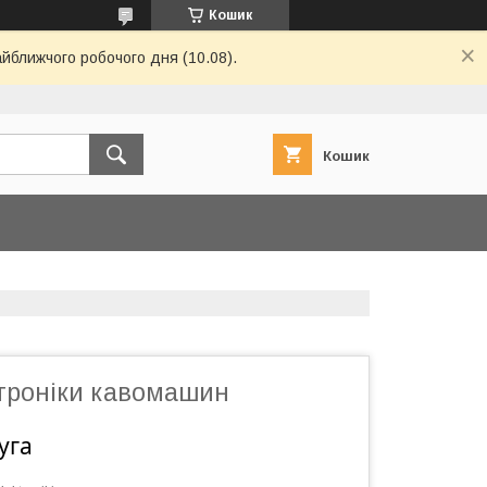
Кошик
айближчого робочого дня (10.08).
Кошик
троніки кавомашин
уга