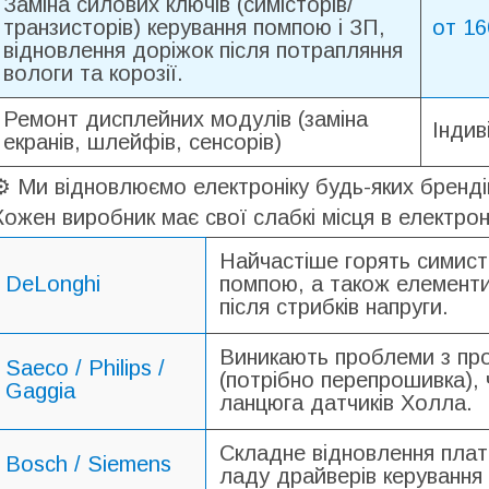
Заміна силових ключів (симісторів/
транзисторів) керування помпою і ЗП,
от 16
відновлення доріжок після потрапляння
вологи та корозії.
Ремонт дисплейних модулів (заміна
Індив
екранів, шлейфів, сенсорів)
⚙️ Ми відновлюємо електроніку будь-яких бренді
Кожен виробник має свої слабкі місця в електроні
Найчастіше горять симист
DeLonghi
помпою, а також елемент
після стрибків напруги.
Виникають проблеми з про
Saeco / Philips /
(потрібно перепрошивка),
Gaggia
ланцюга датчиків Холла.
Складне відновлення плат 
Bosch / Siemens
ладу драйверів керування