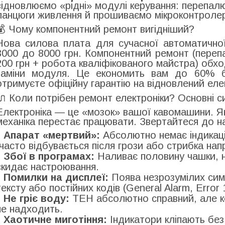
відновлюємо «рідні» модулі керування: перепал
ланцюги живлення й прошиваємо мікроконтроле
💰 Чому компонентний ремонт вигідніший?
Нова силова плата для сучасної автоматично
3000 до 8000 грн. Компонентний ремонт (перепай
200 грн + робота кваліфікованого майстра) обх
заміни модуля. Це економить вам до 60% 
отримуєте офіційну гарантію на відновлений еле
🔌 Коли потрібен ремонт електроніки? Основні 
Електроніка — це «мозок» вашої кавомашини. Як
механіка перестає працювати. Звертайтеся до на
Апарат «мертвий»:
Абсолютно немає індикаці
(часто відбувається після грози або стрибка напр
Збої в програмах:
Наливає половину чашки, н
скидає настроювання.
Помилки на дисплеї:
Поява незрозумілих симв
тексту або постійних кодів (General Alarm, Error 1
Не гріє воду:
ТЕН абсолютно справний, але ко
не надходить.
Хаотичне миготіння:
Індикатори кліпають без 