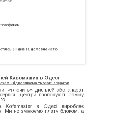
ektroniki
а телефоном
ротягом 14 днів
за домовленістю
лей Кавомашин в Одесі
осхем. Відновлюємо "мозок" апарата!
уги, «глючить» дисплей або апарат
сервісні центри пропонують заміну
го.
р Kofemaster в Одесі виробляє
. Ми не змінюємо плату блоком, а