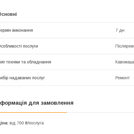
Основні
ермін виконання
7 дн
собливості послуги
Післярем
ип техніки та обладнання
Кавомаш
ибір надаваних послуг
Ремонт
нформація для замовлення
іна:
від 700 ₴/послуга