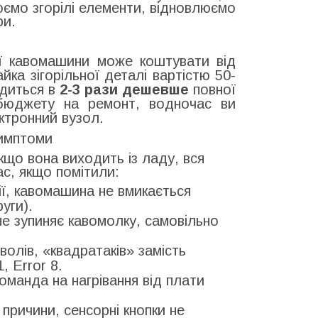
юємо згорілі елементи, відновлюємо
ри.
ї кавомашини може коштувати від
ка зігорільної деталі вартістю 50-
одиться в
2-3 рази дешевше
повної
бюджету на ремонт, водночас ви
ктронний вузол.
симптоми
що вона виходить із ладу, вся
с, якщо помітили:
ї, кавомашина не вмикається
уги).
е зупиняє кавомолку, самовільно
олів, «квадратаків» замість
, Error 8.
манда на нагрівання від плати
причини, сенсорні кнопки не