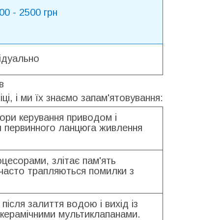
00 - 2500 грн
ідуально
в
ці, і ми їх знаємо запам'ятовування:
ори керування приводом і
и первинного ланцюга живлення
цесорами, злітає пам'ять
 часто трапляються помилки з
після залиття водою і вихід із
 керамічними мультиклапанами.