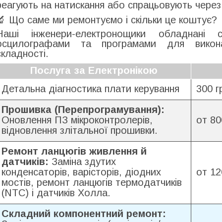
реагують на натискання або спрацьовують через
🔬 Що саме ми ремонтуємо і скільки це коштує?
Наші інженери-електронощики обладнані с
осцилографами та програмами для викона
складності.
Послуга за Електронікою
Детальна діагностика плати керування
300 г
Прошивка (Перепрограмування):
Оновлення ПЗ мікроконтролерів,
от 80
відновлення злітальної прошивки.
Ремонт ланцюгів живлення й
датчиків:
Заміна здутих
конденсаторів, варісторів, діодних
от 12
мостів, ремонт ланцюгів термодатчиків
(NTC) і датчиків Холла.
Складний компонентний ремонт: