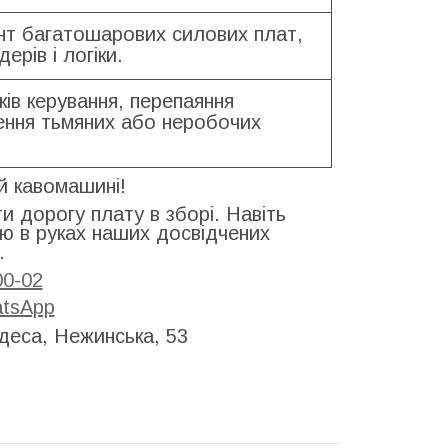
нт багатошарових силових плат,
ерів і логіки.
ів керування, перепаяння
лення тьмяних або неробочих
й кавомашині!
и дорогу плату в зборі. Навіть
ню в руках наших досвідчених
.
00-02
tsApp
еса, Нежинська, 53