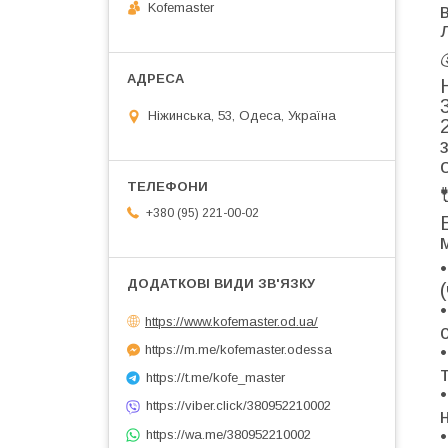
Kofemaster
Ніжинська, 53, Одеса, Україна
+380 (95) 221-00-02
https://www.kofemaster.od.ua/
https://m.me/kofemaster.odessa
https://t.me/kofe_master
https://viber.click/380952210002
https://wa.me/380952210002