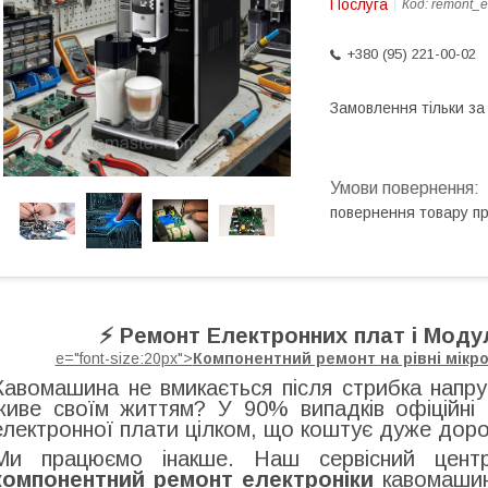
Послуга
Код:
remont_el
+380 (95) 221-00-02
Замовлення тільки з
повернення товару п
⚡ Ремонт Електронних плат і Моду
e="font-size:20px">
Компонентний ремонт на рівні мікр
Кавомашина не вмикається після стрибка напр
живе своїм життям? У 90% випадків офіційні 
електронної плати цілком, що коштує дуже доро
Ми працюємо інакше. Наш сервісний цент
компонентний ремонт електроніки
кавомашин