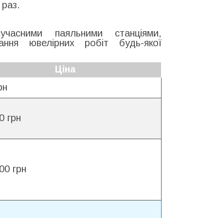
 раз.
учасними паяльними станціями,
ння ювелірних робіт будь-якої
Ціна
рн
0 грн
00 грн