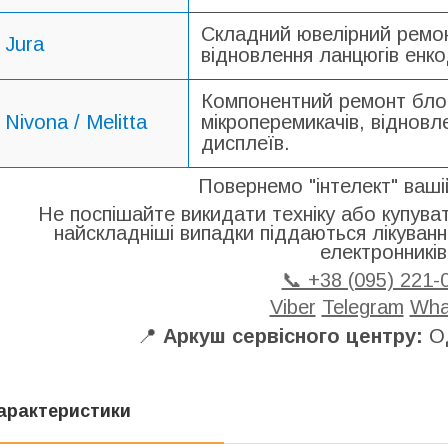
Складний ювелірний ремо
Jura
відновлення ланцюгів енкод
Компонентний ремонт блок
Nivona / Melitta
мікроперемикачів, віднов
дисплеїв.
Повернемо "інтелект" ваші
Не поспішайте викидати техніку або купуват
найскладніші випадки піддаються лікуван
електронників
📞 +38 (095) 221-
Viber
Telegram
Wha
📍
Аркуш сервісного центру:
Од
арактеристики