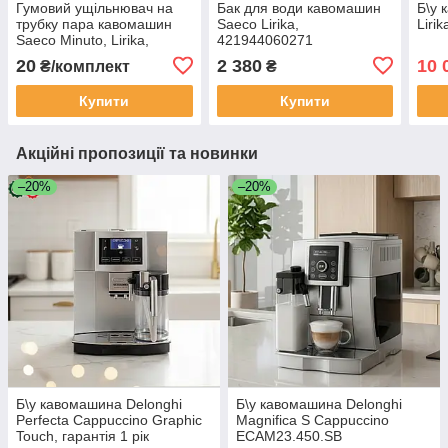
Гумовий ущільнювач на
Бак для води кавомашин
Б\у 
трубку пара кавомашин
Saeco Lirika,
Lirik
Saeco Minuto, Lirika,
421944060271
Intelia, Syntia, Xsmall,
20
2 380
10 
₴/комплект
₴
14324461
Купити
Купити
Акційні пропозиції та новинки
–20%
–20%
Б\у кавомашина Delonghi
Б\у кавомашина Delonghi
Perfecta Cappuccino Graphic
Magnifica S Cappuccino
Touch, гарантія 1 рік
ECAM23.450.SB