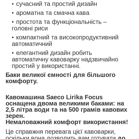
сучасний та простий дизайн
ароматна та смачна кава
простота та функціональність –
головні риси
компактний та високопродуктивний
автоматичний
елегантний дизайн робить
автоматичну кавоварку надзвичайно
простий у використанні.
Баки великої ємності для більшого
комфорту.
Кавомашина Saeco Lirika Focus
оснащена
двома великими баками
: на
2,5 літра води та на 500 грамів кавових
зерен.
Немаловажний комфорт
використання
!
Це справжня перевага цієї кавоварки,
оскільки вона дозволить вам готувати
до