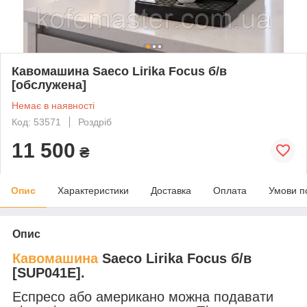
Кавомашина Saeco Lirika Focus б/в
[обслужена]
Немає в наявності
Код: 53571
Роздріб
11 500
₴
Опис
Характеристики
Доставка
Оплата
Умови п
Опис
Кавомашина
Saeco Lirika Focus б/в
[SUP041E].
Еспресо або американо можна подавати