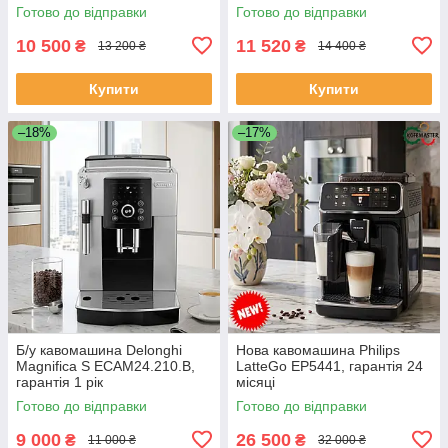
Готово до відправки
Готово до відправки
10 500
11 520
₴
₴
13 200 ₴
14 400 ₴
Купити
Купити
–18%
–17%
Б/у кавомашина Delonghi
Нова кавомашина Philips
Magnifica S ECAM24.210.B,
LatteGo EP5441, гарантія 24
гарантія 1 рік
місяці
Готово до відправки
Готово до відправки
9 000
26 500
₴
₴
11 000 ₴
32 000 ₴