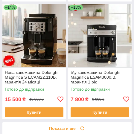
–14%
–13%
Нова кавомашина Delonghi
Б\у кавомашина Delonghi
Magnifica S ECAM22.110B,
Magnifica ESAM3000.B,
гарантія 24 місяці
гарантія 1 рік
Готово до відправки
Готово до відправки
15 500
7 800
₴
₴
18 000 ₴
9 000 ₴
Купити
Купити
Показати ще