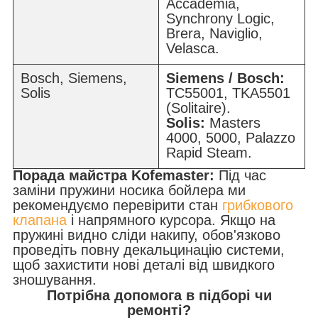
Accademia,
Synchrony Logic,
Brera, Naviglio,
Velasca.
Bosch, Siemens,
Siemens / Bosch:
Solis
TC55001, TKA5501
(Solitaire).
Solis:
Masters
4000, 5000, Palazzo
Rapid Steam.
Порада майстра Kofemaster:
Під час
заміни пружини носика бойлера ми
рекомендуємо перевірити стан
грибкового
клапана
і напрямного курсора. Якщо на
пружині видно сліди накипу, обов'язково
проведіть повну декальцинацію системи,
щоб захистити нові деталі від швидкого
зношування.
Потрібна допомога в підборі чи
ремонті?