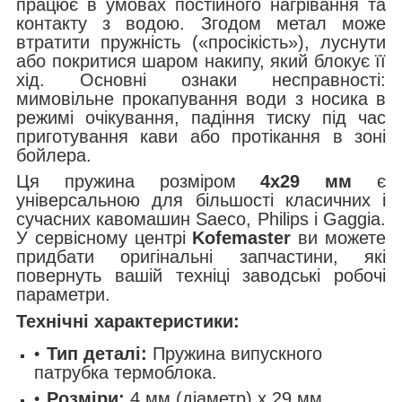
працює в умовах постійного нагрівання та
контакту з водою. Згодом метал може
втратити пружність («просікість»), луснути
або покритися шаром накипу, який блокує її
хід. Основні ознаки несправності:
мимовільне прокапування води з носика в
режимі очікування, падіння тиску під час
приготування кави або протікання в зоні
бойлера.
Ця пружина розміром
4x29 мм
є
універсальною для більшості класичних і
сучасних кавомашин Saeco, Philips і Gaggia.
У сервісному центрі
Kofemaster
ви можете
придбати оригінальні запчастини, які
повернуть вашій техніці заводські робочі
параметри.
Технічні характеристики:
Тип деталі:
Пружина випускного
патрубка термоблока.
Розміри:
4 мм (діаметр) x 29 мм