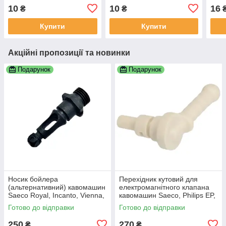
Saeco, Philips, Gaggia,
Saeco, Philips, Gaggia
Gagg
10
10
16
₴
₴
NM01.057
NM01.035
Купити
Купити
Акційні пропозиції та новинки
Подарунок
Подарунок
Носик бойлера
Перехідник кутовий для
(альтернативний) кавомашин
електромагнітного клапана
Saeco Royal, Incanto, Vienna,
кавомашин Saeco, Philips EP,
9011.100 J4/36
421941200532
Готово до відправки
Готово до відправки
250
270
₴
₴