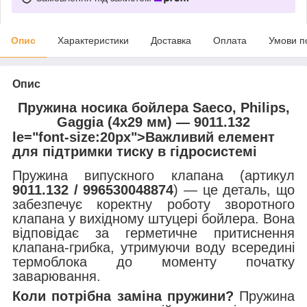
Опис
Характеристики
Доставка
Оплата
Умови п
Опис
Пружина носика бойлера Saeco, Philips,
Gaggia (4x29 мм) — 9011.132
le="font-size:20px">Важливий елемент
для підтримки тиску в гідросистемі
Пружина випускного клапана (артикул
9011.132 / 996530048874
) — це деталь, що
забезпечує коректну роботу зворотного
клапана у вихідному штуцері бойлера. Вона
відповідає за герметичне притиснення
клапана-грибка, утримуючи воду всередині
термоблока до моменту початку
заварювання.
Коли потрібна заміна пружини?
Пружина