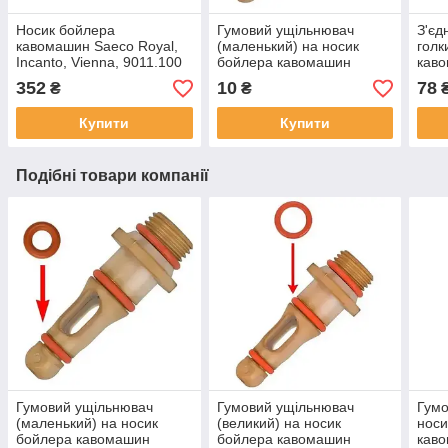
Носик бойлера
Гумовий ущільнювач
З'єд
кавомашин Saeco Royal,
(маленький) на носик
голк
Incanto, Vienna, 9011.100
бойлера кавомашин
каво
Saeco, Philips, Gaggia,
Gagg
352
10
78
₴
₴
NM01.057
Купити
Купити
Подібні товари компанії
Гумовий ущільнювач
Гумовий ущільнювач
Гумо
(маленький) на носик
(великий) на носик
носи
бойлера кавомашин
бойлера кавомашин
каво