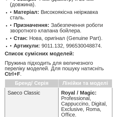
(довжина).
Матеріал:
Високоякісна неіржавка
сталь.
Призначення:
Забезпечення роботи
зворотного клапана бойлера.
Стан:
Нова, оригінал (Genuine Part).
Артикули:
9011.132, 996530048874.
Список сумісних моделей:
Пружина підходить для величезного
переліку моделей. Для пошуку натисніть
Ctrl+F
.
Бренд/ Серія
Лінійки та моделі
Saeco Classic
Royal / Magic:
Professional,
Cappuccino, Digital,
Exclusive, Roma,
Office.