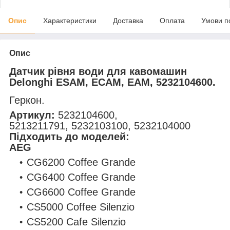
Опис
Характеристики
Доставка
Оплата
Умови п
Опис
Датчик рівня води для кавомашин
Delonghi ESAM, ECAM, EAM, 5232104600.
Геркон.
Артикул:
5232104600,
5213211791, 5232103100, 5232104000
Підходить до моделей:
AEG
CG6200 Coffee Grande
CG6400 Coffee Grande
CG6600 Coffee Grande
CS5000 Coffee Silenzio
CS5200 Cafe Silenzio