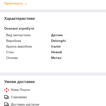
Приховати
Характеристики
Основні атрибути
Вид запчастини
Датчик
Виробник
Delonghi
Країна виробник
Італія
Стан
Новий
Основа
Метал
Умови доставки
Нова Пошта
Самовивіз
Доставка кур'єром