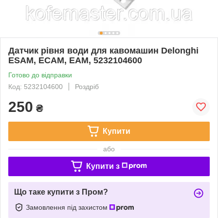
Датчик рівня води для кавомашин Delonghi
ESAM, ECAM, EAM, 5232104600
Готово до відправки
Код: 5232104600
Роздріб
250
₴
Купити
або
Купити з
Що таке купити з Пром?
Замовлення під захистом