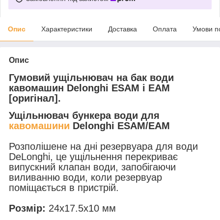
Опис
Характеристики
Доставка
Оплата
Умови п
Опис
Гумовий ущільнювач на бак води
кавомашин Delonghi ESAM і EAM
[оригінал].
Ущільнювач бункера води для
кавомашини
Delonghi ESAM/EAM
Розполішене на дні резервуара для води
DeLonghi, це ущільнення перекриває
випускний клапан води, запобігаючи
виливанню води, коли резервуар
поміщається в пристрій.
Розмір:
24x17.5x10 мм