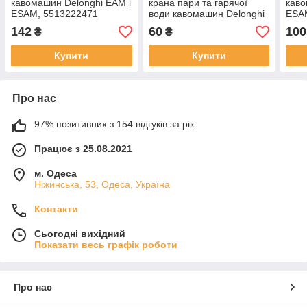
кавомашин Delonghi EAM і
крана пари та гарячої
каво
ESAM, 5513222471
води кавомашин Delonghi
ESAM
ESAM
142
60
100
₴
₴
Купити
Купити
Про нас
97% позитивних з 154 відгуків за рік
Працює з 25.08.2021
м. Одеса
Ніжинська, 53, Одеса, Україна
Контакти
Сьогодні вихідний
Показати весь графік роботи
Про нас