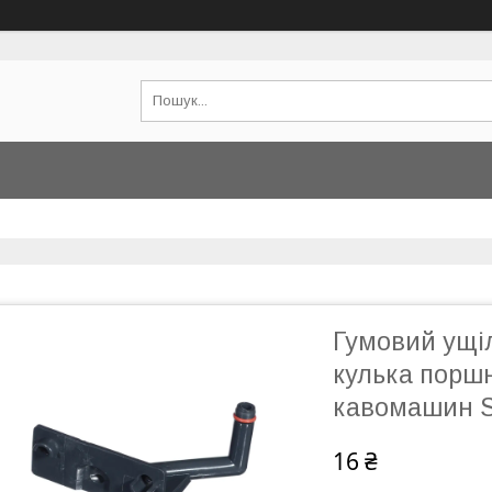
Гумовий ущі
кулька порш
кавомашин S
16 ₴