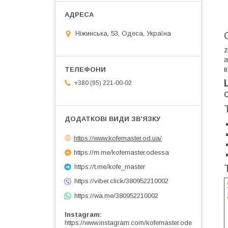
Ніжинська, 53, Одеса, Україна
z
а
в
+380 (95) 221-00-02
https://www.kofemaster.od.ua/
https://m.me/kofemaster.odessa
https://t.me/kofe_master
https://viber.click/380952210002
https://wa.me/380952210002
Instagram
https://www.instagram.com/kofemaster.ode