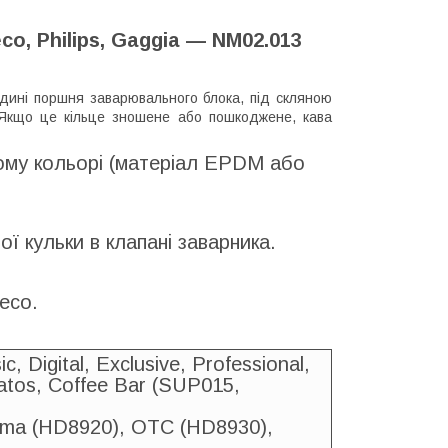
o, Philips, Gaggia — NM02.013
едині поршня заварювального блока, під скляною
 Якщо це кільце зношене або пошкоджене, кава
ому кольорі (матеріал EPDM або
ї кульки в клапані заварника.
eco.
c, Digital, Exclusive, Professional,
ratos, Coffee Bar (SUP015,
ma (HD8920), OTC (HD8930),