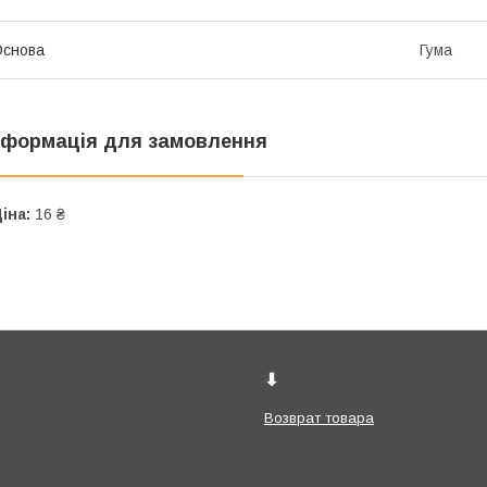
Основа
Гума
нформація для замовлення
іна:
16 ₴
⬇
Возврат товара