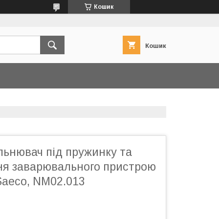
Кошик
Кошик
льнювач під пружинку та
ня заварювального пристрою
aeco, NM02.013