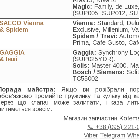
RI9913, RI9914.
Magic:
Family, de Luxe
(SUP005, SUP012, SU
SAECO Vienna
Vienna:
Standard, Deluxe
& Spidem
Exclusive, Millenium, V
Spidem / Trevi:
Automat
Prima, Cafe Gusto, Ca
GAGGIA
Gaggia:
Synchrony Logi
& Інші
(SUP025YDR).
Solis:
Master 4000, Mast
Bosch / Siemens:
Soli
TC55002.
Порада майстра:
Якщо ви розібрали порш
обов'язково промийте пружинку та кульку від к
через що клапан може залипати, і кава лит
литиметься зовсім.
Магазин запчастин Kofema
📞 +38 (095) 221-
Viber
Telegram
Wha