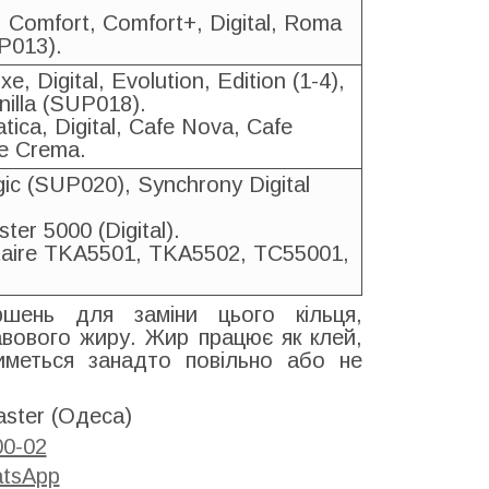
, Comfort, Comfort+, Digital, Roma
P013).
, Digital, Evolution, Edition (1-4),
anilla (SUP018).
ica, Digital, Cafe Nova, Cafe
fe Crema.
c (SUP020), Synchrony Digital
er 5000 (Digital).
taire TKA5501, TKA5502, TC55001,
ень для заміни цього кільця,
авового жиру. Жир працює як клей,
иметься занадто повільно або не
ster (Одеса)
00-02
tsApp