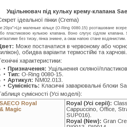
Ущільнювач під кульку крему-клапана Saec
Секрет ідеальної пінки (Crema)
e:20px">Це маленьке кільце (O-Ring 0080.15) розташоване всер
бо пластиковою кулькою клапана. Воно слугує сідлом клапана.
итікатиме без тиску, пінка зникне, а смак напою стане водянистим.
Цвет:
Може постачатися в червоному або чорн
силікон), обидва варіанти термостійкі та харчові.
Технічні характеристики:
Призначення:
Ущільнення скляної/пластиково
Тип:
O-Ring 0080-15.
Артикул:
NM02.013.
Сумісність:
Класичні заварювальні блоки Sa
Таблиця сумісності (Усі моделі):
SAECO Royal
Royal (Усі серії):
Classi
& Magic
Cappuccino, Office, St
SUP016).
Royal (New):
Gran Cre