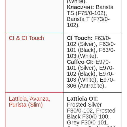
(White).
Класичні:
Barista
TS (F75/0-102),
Barista T (F73/0-
102).
CI & CI Touch
CI Touch:
F63/0-
102 (Silver), F63/0-
101 (Black), F63/0-
103 (White).
Caffeo CI:
E970-
101 (Silver), E970-
102 (Black), E970-
103 (White), E970-
306 (Antracite).
Latticia, Avanza,
Latticia OT:
Purista (Slim)
Frosted Silver
F30/0-102, Frosted
Black F30/0-100,
Grey F30/0-101.