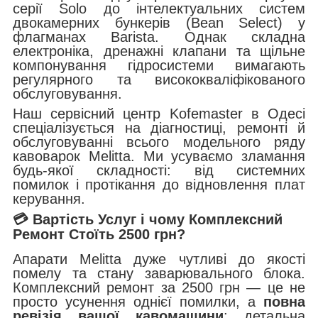
серії Solo до інтелектуальних систем
двокамерних бункерів (Bean Select) у
флагманах Barista. Однак складна
електроніка, дренажні клапани та щільне
компонування гідросистеми вимагають
регулярного та висококваліфікованого
обслуговування.
Наш сервісний центр Kofemaster в Одесі
спеціалізується на діагностиці, ремонті й
обслуговуванні всього модельного ряду
кавоварок Melitta. Ми усуваємо зламання
будь-якої складності: від системних
помилок і протікання до відновлення плат
керування.
💳 Вартість Услуг і чому Комплексний
Ремонт Стоїть 2500 грн?
Апарати Melitta дуже чутливі до якості
помелу та стану заварювального блока.
Комплексний ремонт за 2500 грн — це не
просто усунення однієї помилки, а
повна
ревізія вашої кавомашини
: детальна