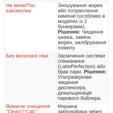
Не мене/Тас
Зношування жорен
кавомолки
або потрапляння
каменю (особливо в
моделях із 2
бункерами).
Рішення:
Чищення
шнека, заміна
жорен, калібрування
помелу.
Без молочної піни
Засмічення системи
спінювання
(LattePerfection) або
брак пари.
Рішення:
Ультразвукове
чищення
диспенсера,
декальцинація
парового бойлера.
Вимагає очищення
Машина
"Clean"/"Calc"
заблокована через