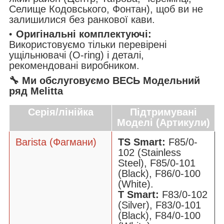
Селище Кодовського, Фонтан), щоб ви не
залишилися без ранкової кави.
Оригінальні комплектуючі:
Використовуємо тільки перевірені
ущільнювачі (O-ring) і деталі,
рекомендовані виробником.
🔧 Ми обслуговуємо ВЕСЬ Модельний
ряд Melitta
Серія/лінійка
Підтримувані
Моделі (Артикули)
Barista (Фагмани)
TS Smart:
F85/0-
102 (Stainless
Steel), F85/0-101
(Black), F86/0-100
(White).
T Smart:
F83/0-102
(Silver), F83/0-101
(Black), F84/0-100