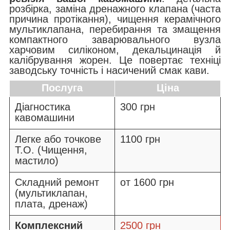
розбірка, заміна дренажного клапана (часта
причина протікання), чищення керамічного
мультиклапана, перебирання та змащення
компактного заварювального вузла
харчовим силіконом, декальцинація й
калібрування жорен. Це повертає техніці
заводську точність і насичений смак кави.
Послуга
Ціна
Діагностика
300 грн
кавомашини
Легке або точкове
1100 грн
Т.О. (Чищення,
мастило)
Складний ремонт
от 1600 грн
(мультиклапан,
плата, дренаж)
Комплексний
2500 грн