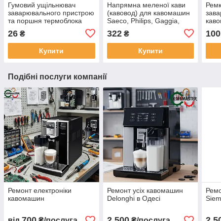
Гумовий ущільнювач
Напрямна меленої кави
Рем
заварювального пристрою
(кавовод) для кавомашин
зава
та поршня термоблока
Saeco, Philips, Gaggia,
каво
кавомашин Delonghi,
11026355
Gagg
26
322
100
₴
₴
332149100
Купити
Купити
Подібні послуги компанії
Ремонт електроніки
Ремонт усіх кавомашин
Ремо
кавомашин
Delonghi в Одесі
Siem
700
2 500
2 5
від
₴/послуга
₴/послуга