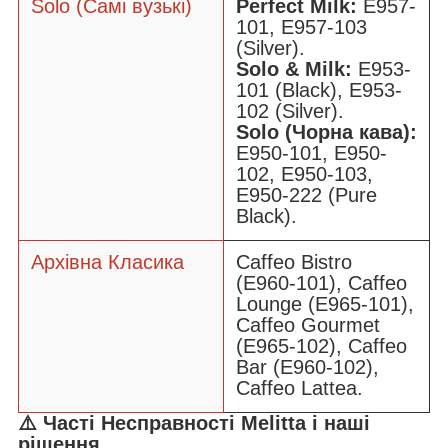
Solo (Самі вузькі)
Perfect Milk:
E957-
101, E957-103
(Silver).
Solo & Milk:
E953-
101 (Black), E953-
102 (Silver).
Solo (Чорна кава):
E950-101, E950-
102, E950-103,
E950-222 (Pure
Black).
Архівна Класика
Caffeo Bistro
(E960-101), Caffeo
Lounge (E965-101),
Caffeo Gourmet
(E965-102), Caffeo
Bar (E960-102),
Caffeo Lattea.
⚠️ Часті Несправності Melitta і наші
рішення