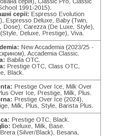
тована серія), Classic Pro, Classic
School 1991-2015).
шні серії:
Espresso Evolution
), Espresso Deluxe, Baby (Twin,
, Dose), Carezza (De Luxe, Style),
(Style, Deluxe, Prestige), Viva.
demia:
New Accademia (2023/25 -
скрином), Accademia Classic.
a:
Babila OTC.
a:
Prestige OTC, Class OTC,
e, Black.
nta:
Prestige Over Ice, Milk Over
Plus Over Ice, Prestige, Milk, Plus.
rna:
Prestige Over Ice (2024),
ige, Milk, Plus, Style, Barista Plus.
sca:
Prestige OTC, Black.
lio:
Deluxe, Milk, Base.
Brera (Silver/Black), Besana,