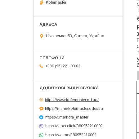
Kofemaster
Ніжинська, 53, Одеса, Україна
+380 (95) 221-00-02
https://www.kofemaster.od.ua/
https://m.me/kofemaster.odessa
https://t.me/kofe_master
https://viber.click/380952210002
https://wa.me/380952210002