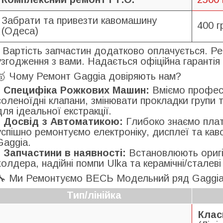
Забрати та привезти кавомашину
400 г
(Одеса)
* Вартість запчастин додатково оплачується. Ре
узгодження з вами. Надається офіційна гарантія 
🥇 Чому Ремонт Gaggia довіряють нам?
Специфіка Рожкових Машин:
Вміємо професі
соленоїдні клапани, змінювати прокладки групи
для ідеальної екстракції.
Досвід з Автоматикою:
Глибоко знаємо платф
успішно ремонтуємо електроніку, дисплеї та ка
Gaggia.
Запчастини в наявності:
Встановлюють оригін
холдера, надійні помпи Ulka та керамічні/сталеві
🔧 Ми Ремонтуємо ВЕСЬ Модельний ряд Gaggi
Тип/лінійка
Клас