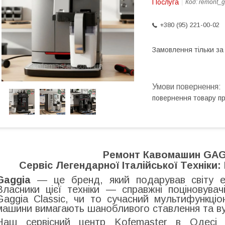
Послуга
Код:
remont_g
+380 (95) 221-00-02
Замовлення тільки з
повернення товару п
Ремонт Кавомашин GAG
Сервіс Легендарної Італійської Техніки
Gaggia
— це бренд, який подарував світу е
Власники цієї техніки — справжні поціновува
Gaggia Classic, чи то сучасний мультифункціо
машини вимагають шанобливого ставлення та вуз
Наш сервісний центр Kofemaster в Одесі 