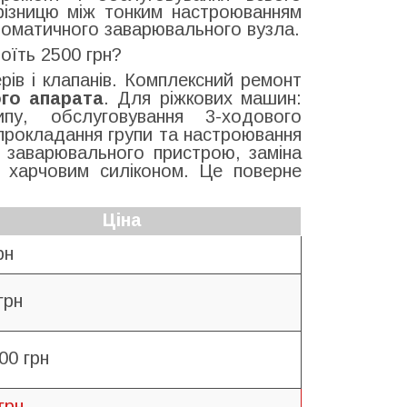
різницю між тонким настроюванням
втоматичного заварювального вузла.
оїть 2500 грн?
ів і клапанів. Комплексний ремонт
го апарата
. Для ріжкових машин:
у, обслуговування 3-ходового
прокладання групи та настроювання
а заварювального пристрою, заміна
ня харчовим силіконом. Це поверне
Ціна
рн
грн
00 грн
грн