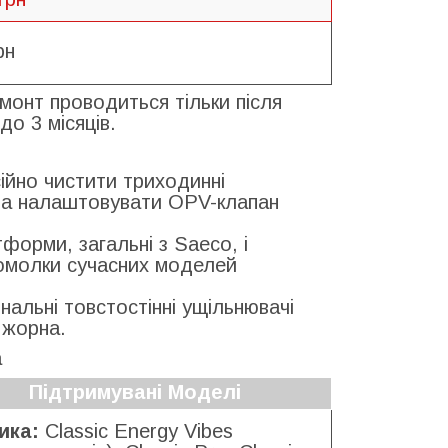
рн
монт проводиться тільки після
до 3 місяців.
йно чистити триходинні
 та налаштовувати OPV-клапан
орми, загальні з Saeco, і
вомолки сучасних моделей
альні товстостінні ущільнювачі
 жорна.
a
Підтримувані Моделі
ика:
Classic Energy Vibes