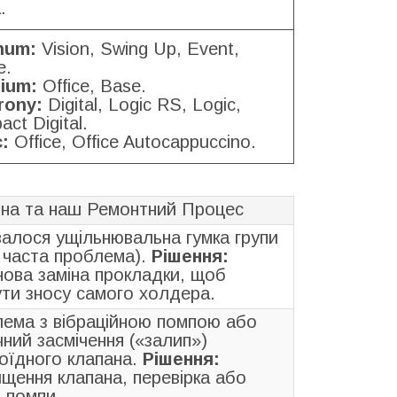
.
inum:
Vision, Swing Up, Event,
e.
nium:
Office, Base.
rony:
Digital, Logic RS, Logic,
ct Digital.
:
Office, Office Autocappuccino.
на та наш Ремонтний Процес
алося ущільнювальна гумка групи
 часта проблема).
Рішення:
нова заміна прокладки, щоб
ути зносу самого холдера.
ема з вібраційною помпою або
чний засмічення («залип»)
оїдного клапана.
Рішення:
щення клапана, перевірка або
а помпи.