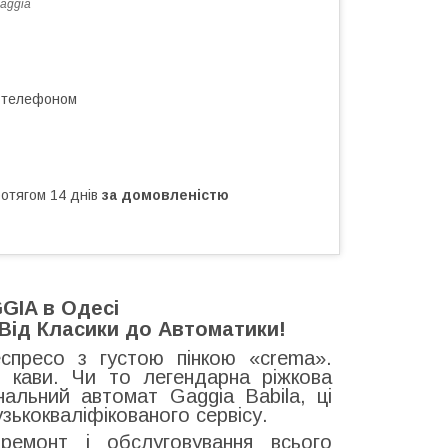
aggia
а телефоном
ротягом 14 днів
за домовленістю
GIA в Одесі
: Від Класики до Автоматики!
спресо з густою пінкою «crema».
чі кави. Чи то легендарна ріжкова
нальний автомат Gaggia Babila, ці
ькокваліфікованого сервісу.
ремонт і обслуговування всього