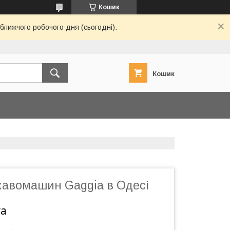
Кошик
ближчого робочого дня (сьогодні).
Кошик
кавомашин Gaggia в Одесі
га