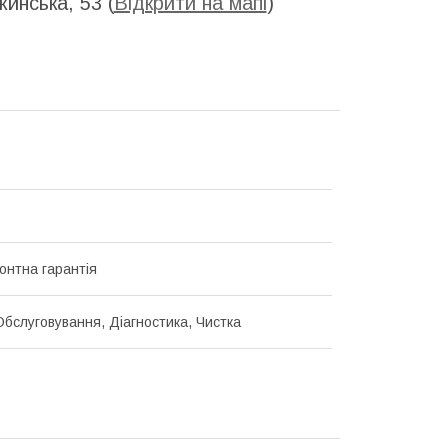
инська, 53 (
Відкрити на мапі
)
онтна гарантія
Обслуговування, Діагностика, Чистка