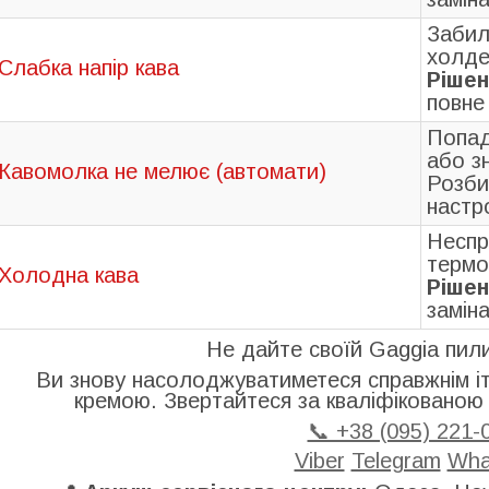
Забил
холде
Слабка напір кава
Рішен
повне
Попад
або з
Кавомолка не мелює (автомати)
Розби
настр
Неспр
термо
Холодна кава
Рішен
замін
Не дайте своїй Gaggia пили
Ви знову насолоджуватиметеся справжнім іт
кремою. Звертайтеся за кваліфікованою 
📞 +38 (095) 221-
Viber
Telegram
Wha