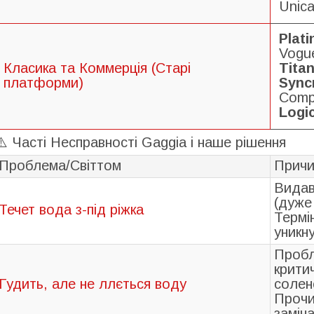
Unica
Plat
Vogu
Класика та Коммерція (Старі
Tita
платформи)
Sync
Compa
Logic
⚠️ Часті Несправності Gaggia і наше рішення
Проблема/Світтом
Причи
Видав
(дуже
Течет вода з-під ріжка
Термі
уникн
Пробл
крити
Гудить, але не ллється воду
солен
Прочи
замін