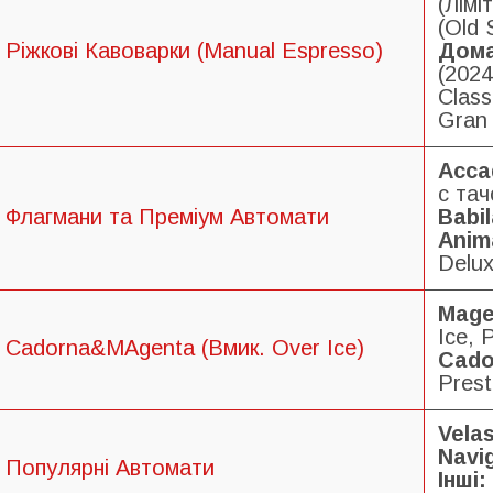
(Лімі
(Old 
Ріжкові Кавоварки (Manual Espresso)
Дома
(2024
Class
Gran 
Acca
с тач
Флагмани та Преміум Автомати
Babil
Anim
Delux
Mage
Ice, 
Cadorna&MAgenta (Вмик. Over Ice)
Cado
Prest
Vela
Navig
Популярні Автомати
Інші: