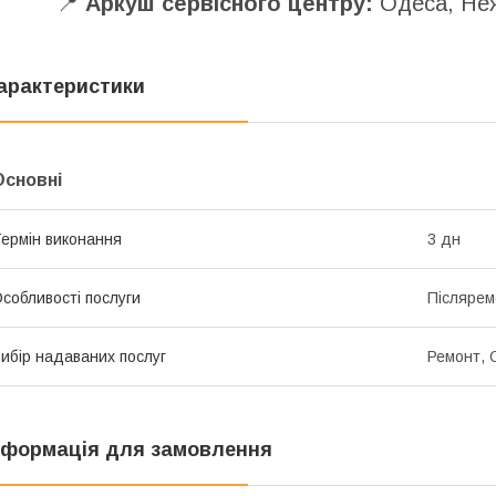
📍
Аркуш сервісного центру:
Одеса, Неж
арактеристики
Основні
ермін виконання
3 дн
собливості послуги
Післярем
ибір надаваних послуг
Ремонт, 
нформація для замовлення