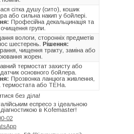
ася сітка душу (сито), кошик
ра або сильна накип у бойлері.
ня:
Професійна декальцинація та
 очищення групи.
ання вологи, сторонніх предметів
нос шестерень.
Рішення:
рання, чищення тракту, заміна або
оювання жорен.
авний термостат захисту або
датчик основного бойлера.
ня:
Прозвонка ланцюга живлення,
а термостата або ТЕНа.
тися без діла!
алійським еспресо з ідеальною
діагностикою в Kofemaster!
00-02
tsApp