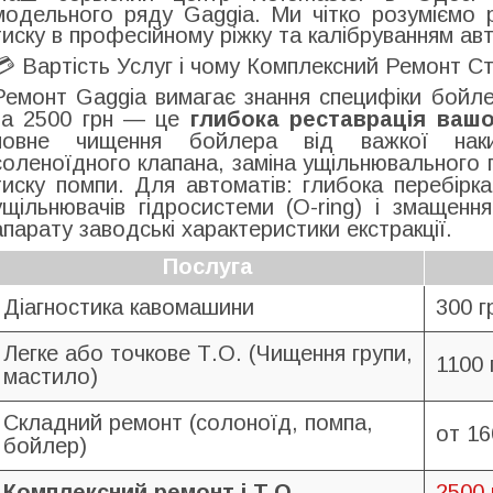
модельного ряду Gaggia. Ми чітко розуміємо 
тиску в професійному ріжку та калібруванням а
💳 Вартість Услуг і чому Комплексний Ремонт Ст
Ремонт Gaggia вимагає знання специфіки бойлер
за 2500 грн — це
глибока реставрація вашо
повне чищення бойлера від важкої накип
соленоїдного клапана, заміна ущільнювального 
тиску помпи. Для автоматів: глибока перебірк
ущільнювачів гідросистеми (O-ring) і змащен
апарату заводські характеристики екстракції.
Послуга
Діагностика кавомашини
300 г
Легке або точкове Т.О. (Чищення групи,
1100 
мастило)
Складний ремонт (солоноїд, помпа,
от 16
бойлер)
Комплексний ремонт і Т.О.
2500 