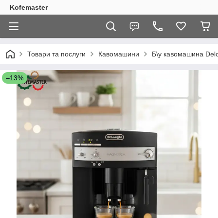
Kofemaster
Товари та послуги
Кавомашини
Б\у кавомашина Delo
–13%