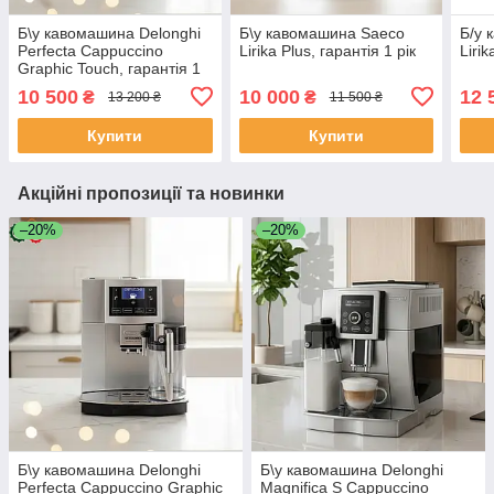
Б\у кавомашина Delonghi
Б\у кавомашина Saeco
Б/у 
Perfecta Cappuccino
Lirika Plus, гарантія 1 рік
Liri
Graphic Touch, гарантія 1
рік
10 500
10 000
12 
₴
₴
13 200 ₴
11 500 ₴
Купити
Купити
Акційні пропозиції та новинки
–20%
–20%
Б\у кавомашина Delonghi
Б\у кавомашина Delonghi
Perfecta Cappuccino Graphic
Magnifica S Cappuccino