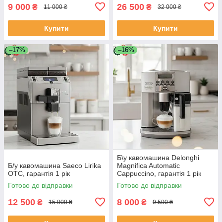
9 000
26 500
₴
₴
11 000 ₴
32 000 ₴
Купити
Купити
–17%
–16%
Б\у кавомашина Delonghi
Б/у кавомашина Saeco Lirika
Magnifica Automatic
OTC, гарантія 1 рік
Cappuccino, гарантія 1 рік
Готово до відправки
Готово до відправки
12 500
8 000
₴
₴
15 000 ₴
9 500 ₴