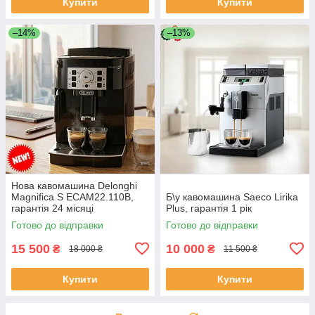
Купити
Купити
–14%
–13%
Нова кавомашина Delonghi
Magnifica S ECAM22.110B,
Б\у кавомашина Saeco Lirika
гарантія 24 місяці
Plus, гарантія 1 рік
Готово до відправки
Готово до відправки
15 500
10 000
₴
₴
18 000 ₴
11 500 ₴
Купити
Купити