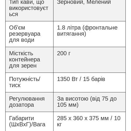
Тип кави, що
Зерновий, Мелений
використовуєт
ься
Об'єм
1.8 літра (фронтальне
резервуара
витягання)
для води
Місткість
200 г
контейнера
для зерен
Потужність/
1350 Вт / 15 барів
тиск
Регулювання
За висотою (від 75 до
дозатора
105 мм)
Габарити
285 x 360 x 375 мм / 10
(ШхВхГ)/Вага
кг