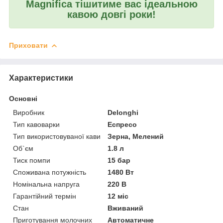
Magnifica тішитиме вас ідеальною
кавою довгі роки!
Приховати
Характеристики
Основні
Виробник
Delonghi
Тип кавоварки
Еспресо
Тип використовуваної кави
Зерна, Мелений
Об`єм
1.8 л
Тиск помпи
15 бар
Споживана потужність
1480 Вт
Номінальна напруга
220 В
Гарантійний термін
12 міс
Стан
Вживаний
Приготування молочних
Автоматичне