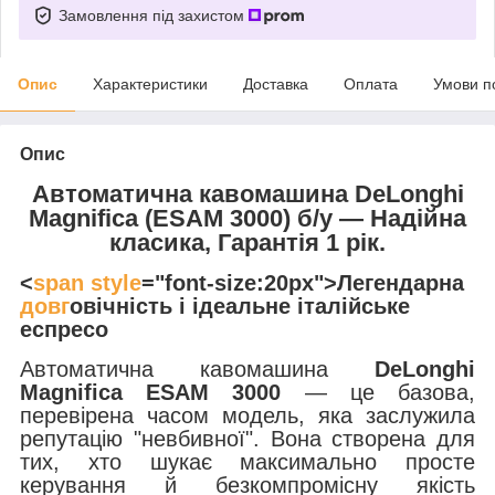
Замовлення під захистом
Опис
Характеристики
Доставка
Оплата
Умови п
Опис
Автоматична кавомашина DeLonghi
Magnifica (ESAM 3000) б/у — Надійна
класика, Гарантія 1 рік.
<
span style
="font-size:20px">Легендарна
довг
овічність і ідеальне італійське
еспресо
Автоматична кавомашина
DeLonghi
Magnifica ESAM 3000
— це базова,
перевірена часом модель, яка заслужила
репутацію "невбивної". Вона створена для
тих, хто шукає максимально просте
керування й безкомпромісну якість