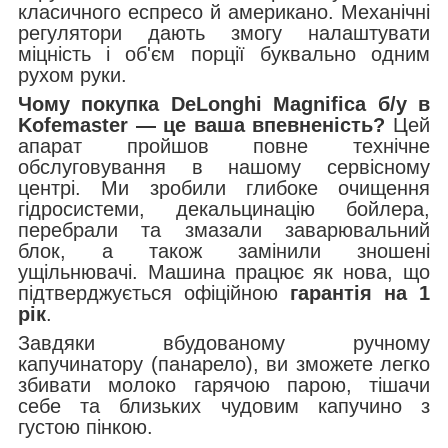
класичного еспресо й американо. Механічні
регулятори дають змогу налаштувати
міцність і об'єм порції буквально одним
рухом руки.
Чому покупка DeLonghi Magnifica б/у в
Kofemaster — це ваша впевненість?
Цей
апарат пройшов повне технічне
обслуговування в нашому сервісному
центрі. Ми зробили глибоке очищення
гідросистеми, декальцинацію бойлера,
перебрали та змазали заварювальний
блок, а також замінили зношені
ущільнювачі. Машина працює як нова, що
підтверджується офіційною
гарантія на 1
рік
.
Завдяки вбудованому ручному
капучинатору (панарело), ви зможете легко
збивати молоко гарячою парою, тішачи
себе та близьких чудовим капучино з
густою пінкою.