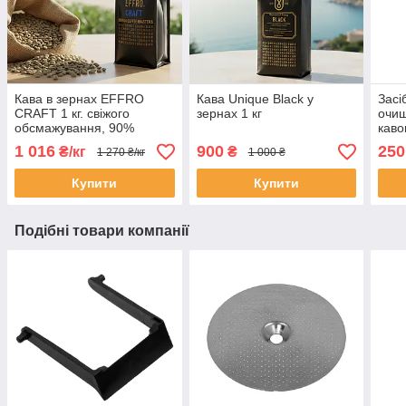
Кава в зернах EFFRO
Кава Unique Black у
Засі
CRAFT 1 кг. свіжого
зернах 1 кг
очищ
обсмажування, 90%
каво
арабіка
Delo
1 016
900
250
₴/кг
₴
1 270 ₴/кг
1 000 ₴
Gagg
Купити
Купити
Подібні товари компанії