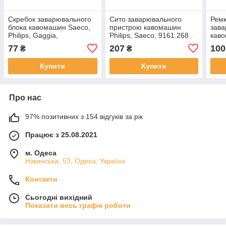
Скребок заварювального
Сито заварювального
Рем
блока кавомашин Saeco,
пристрою кавомашин
зава
Philips, Gaggia,
Philips, Saeco, 9161.268
каво
9161.060.150
Gagg
77
207
100
₴
₴
Купити
Купити
Про нас
97% позитивних з 154 відгуків за рік
Працює з 25.08.2021
м. Одеса
Ніжинська, 53, Одеса, Україна
Контакти
Сьогодні вихідний
Показати весь графік роботи