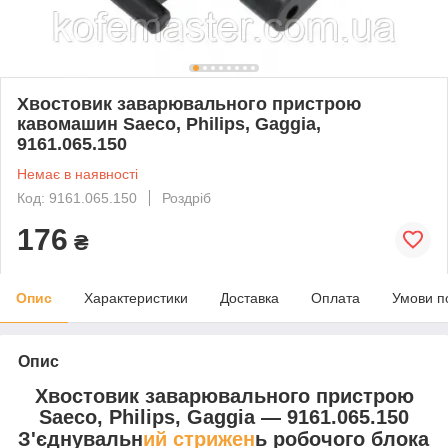
Хвостовик заварювального пристрою
кавомашин Saeco, Philips, Gaggia,
9161.065.150
Немає в наявності
Код: 9161.065.150
Роздріб
176
₴
Опис
Характеристики
Доставка
Оплата
Умови п
Опис
Хвостовик заварювального пристрою
Saeco, Philips, Gaggia — 9161.065.150
З'єднувальн
ий стрижен
ь робочого блока