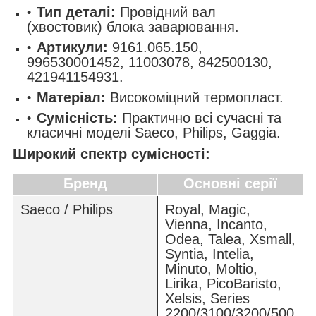
Тип деталі:
Провідний вал
(хвостовик) блока заварювання.
Артикули:
9161.065.150,
996530001452, 11003078, 842500130,
421941154931.
Матеріал:
Високоміцний термопласт.
Сумісність:
Практично всі сучасні та
класичні моделі Saeco, Philips, Gaggia.
Широкий спектр сумісності:
Бренд
Основні серії
Saeco / Philips
Royal, Magic,
Vienna, Incanto,
Odea, Talea, Xsmall,
Syntia, Intelia,
Minuto, Moltio,
Lirika, PicoBaristo,
Xelsis, Series
2200/3100/3200/500