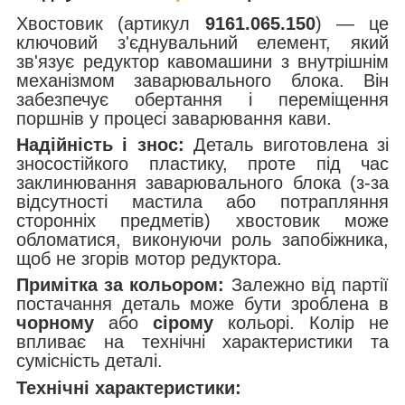
Хвостовик (артикул
9161.065.150
) — це
ключовий з'єднувальний елемент, який
зв'язує редуктор кавомашини з внутрішнім
механізмом заварювального блока. Він
забезпечує обертання і переміщення
поршнів у процесі заварювання кави.
Надійність і знос:
Деталь виготовлена зі
зносостійкого пластику, проте під час
заклинювання заварювального блока (з-за
відсутності мастила або потрапляння
сторонніх предметів) хвостовик може
обломатися, виконуючи роль запобіжника,
щоб не згорів мотор редуктора.
Примітка за кольором:
Залежно від партії
постачання деталь може бути зроблена в
чорному
або
сірому
кольорі. Колір не
впливає на технічні характеристики та
сумісність деталі.
Технічні характеристики: