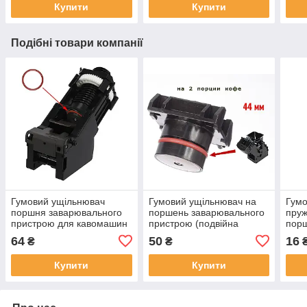
Купити
Купити
Подібні товари компанії
Гумовий ущільнювач
Гумовий ущільнювач на
Гумо
поршня заварювального
поршень заварювального
пруж
пристрою для кавомашин
пристрою (подвійна
пор
Jura, Krups
порція) кавомашин Saeco
при
64
50
16
₴
₴
Incanto, 140329262
Saec
Купити
Купити