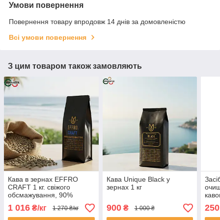
Умови повернення
Повернення товару впродовж 14 днів за домовленістю
Всі умови повернення
З цим товаром також замовляють
Кава в зернах EFFRO
Кава Unique Black у
Засі
CRAFT 1 кг. свіжого
зернах 1 кг
очищ
обсмажування, 90%
каво
арабіка
Delo
1 016
900
250
₴/кг
₴
1 270 ₴/кг
1 000 ₴
Gagg