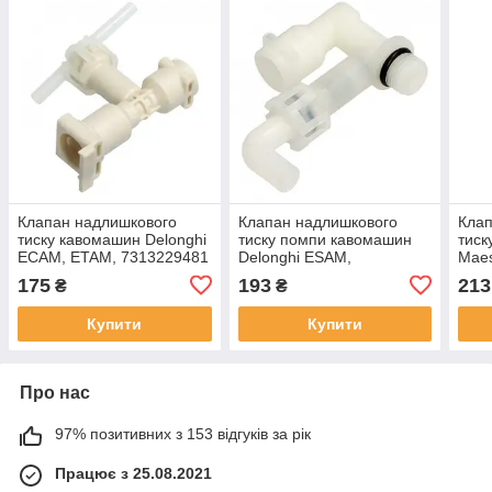
Клапан надлишкового
Клапан надлишкового
Клап
тиску кавомашин Delonghi
тиску помпи кавомашин
тиск
ECAM, ETAM, 7313229481
Delonghi ESAM,
Maes
7313219431
175
193
213
₴
₴
Купити
Купити
Про нас
97% позитивних з 153 відгуків за рік
Працює з 25.08.2021