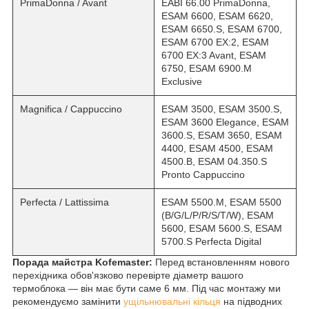
PrimaDonna / Avant
EABI 66.00 PrimaDonna,
ESAM 6600, ESAM 6620,
ESAM 6650.S, ESAM 6700,
ESAM 6700 EX:2, ESAM
6700 EX:3 Avant, ESAM
6750, ESAM 6900.M
Exclusive
Magnifica / Cappuccino
ESAM 3500, ESAM 3500.S,
ESAM 3600 Elegance, ESAM
3600.S, ESAM 3650, ESAM
4400, ESAM 4500, ESAM
4500.B, ESAM 04.350.S
Pronto Cappuccino
Perfecta / Lattissima
ESAM 5500.M, ESAM 5500
(B/G/L/P/R/S/T/W), ESAM
5600, ESAM 5600.S, ESAM
5700.S Perfecta Digital
Порада майстра Kofemaster:
Перед встановленням нового
перехідника обов'язково перевірте діаметр вашого
термоблока — він має бути саме 6 мм. Під час монтажу ми
рекомендуємо замінити
ущільнювальні кільця
на підводних