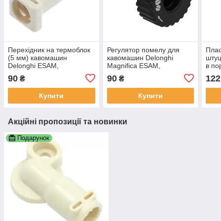
Перехідник на термоблок
Регулятор помелу для
Плас
(5 мм) кавомашин
кавомашин Delonghi
штуц
Delonghi ESAM,
Magnifica ESAM,
в по
5332239200
5913210471
каво
90
90
122
₴
₴
ESA
Купити
Купити
Акційні пропозиції та новинки
Подарунок