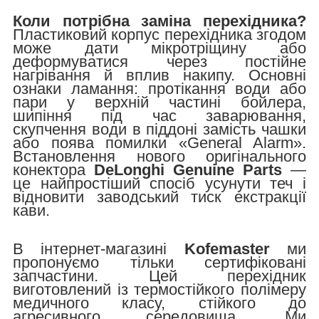
Коли потрібна заміна перехідника?
Пластиковий корпус перехідника згодом
може дати мікротріщину або
деформуватися через постійне
нагрівання й вплив накипу. Основні
ознаки ламання: протікання води або
пари у верхній частині бойлера,
шипіння під час заварювання,
скупчення води в піддоні замість чашки
або поява помилки «General Alarm».
Встановлення нового оригінального
конектора
DeLonghi Genuine Parts
—
це найпростіший спосіб усунути теч і
відновити заводський тиск екстракції
кави.
В інтернет-магазині
Kofemaster
ми
пропонуємо тільки сертифіковані
запчастини. Цей перехідник
виготовлений із термостійкого полімеру
медичного класу, стійкого до
агресивного середовища. Ми