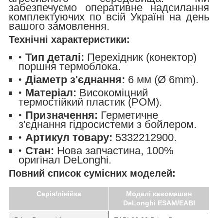
забезпечуємо оперативне надсилання
комплектуючих по всій Україні на день
вашого замовлення.
Технічні характеристики:
Тип деталі:
Перехідник (конектор)
поршня термоблока.
Діаметр з'єднання:
6 мм (Ø 6mm).
Матеріал:
Високоміцний
термостійкий пластик (POM).
Призначення:
Герметичне
з'єднання гідросистеми з бойлером.
Артикул товару:
5332212900.
Стан:
Нова запчастина, 100%
оригінал DeLonghi.
Повний список сумісних моделей:
Серія/лінійка
Моделі кавомашин
DeLonghi ESAM/EABI