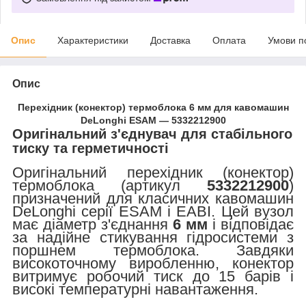
Опис
Характеристики
Доставка
Оплата
Умови п
Опис
Перехідник (конектор) термоблока 6 мм для кавомашин
DeLonghi ESAM — 5332212900
Оригінальний з'єднувач для стабільного
тиску та герметичності
Оригінальний перехідник (конектор)
термоблока (артикул
5332212900
)
призначений для класичних кавомашин
DeLonghi серії ESAM і EABI. Цей вузол
має діаметр з'єднання
6 мм
і відповідає
за надійне стикування гідросистеми з
поршнем термоблока. Завдяки
високоточному виробленню, конектор
витримує робочий тиск до 15 барів і
високі температурні навантаження.