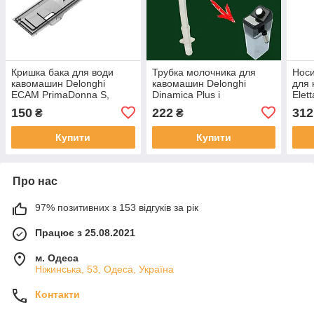
Кришка бака для води
Трубка молочника для
Носи
кавомашин Delonghi
кавомашин Delonghi
для 
ECAM PrimaDonna S,
Dinamica Plus і
Elet
5313251431
PrimaDonna S Evo, Class,
Prim
150
222
312
₴
₴
Elite, 5313246091
551
Купити
Купити
Про нас
97% позитивних з 153 відгуків за рік
Працює з 25.08.2021
м. Одеса
Ніжинська, 53, Одеса, Україна
Контакти