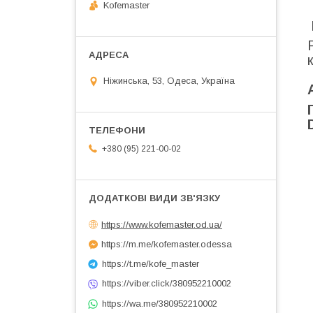
Kofemaster
Ніжинська, 53, Одеса, Україна
+380 (95) 221-00-02
https://www.kofemaster.od.ua/
https://m.me/kofemaster.odessa
https://t.me/kofe_master
https://viber.click/380952210002
https://wa.me/380952210002