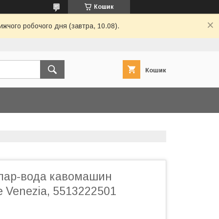
Кошик
ижчого робочого дня (завтра, 10.08).
Кошик
 пар-вода кавомашин
e Venezia, 5513222501