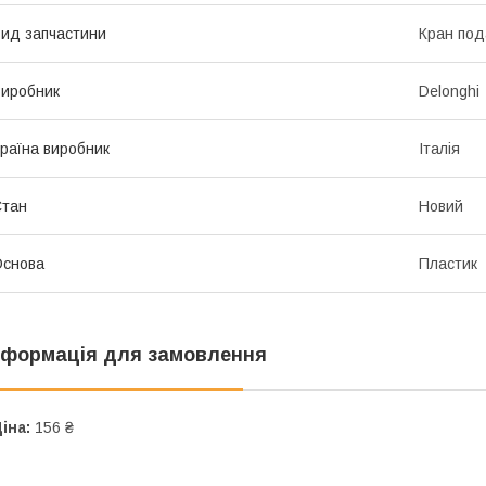
ид запчастини
Кран под
иробник
Delonghi
раїна виробник
Італія
Стан
Новий
Основа
Пластик
нформація для замовлення
іна:
156 ₴