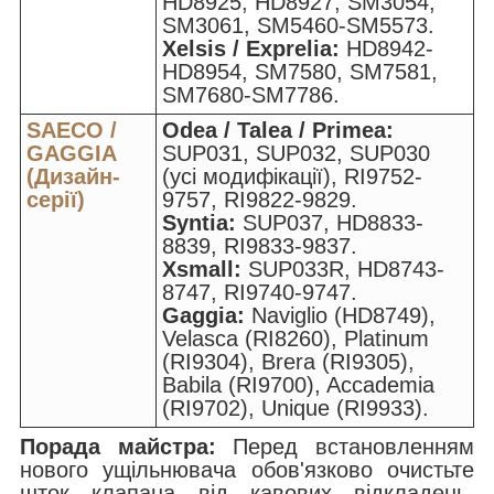
HD8925, HD8927, SM3054,
SM3061, SM5460-SM5573.
Xelsis / Exprelia:
HD8942-
HD8954, SM7580, SM7581,
SM7680-SM7786.
SAECO /
Odea / Talea / Primea:
GAGGIA
SUP031, SUP032, SUP030
(Дизайн-
(усі модифікації), RI9752-
серії)
9757, RI9822-9829.
Syntia:
SUP037, HD8833-
8839, RI9833-9837.
Xsmall:
SUP033R, HD8743-
8747, RI9740-9747.
Gaggia:
Naviglio (HD8749),
Velasca (RI8260), Platinum
(RI9304), Brera (RI9305),
Babila (RI9700), Accademia
(RI9702), Unique (RI9933).
Порада майстра:
Перед встановленням
нового ущільнювача обов'язково очистьте
шток клапана від кавових відкладень.