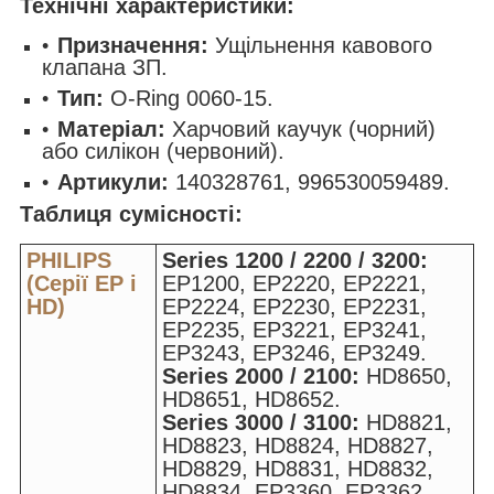
Технічні характеристики:
Призначення:
Ущільнення кавового
клапана ЗП.
Тип:
O-Ring 0060-15.
Матеріал:
Харчовий каучук (чорний)
або силікон (червоний).
Артикули:
140328761, 996530059489.
Таблиця сумісності:
PHILIPS
Series 1200 / 2200 / 3200:
(Серії EP і
EP1200, EP2220, EP2221,
HD)
EP2224, EP2230, EP2231,
EP2235, EP3221, EP3241,
EP3243, EP3246, EP3249.
Series 2000 / 2100:
HD8650,
HD8651, HD8652.
Series 3000 / 3100:
HD8821,
HD8823, HD8824, HD8827,
HD8829, HD8831, HD8832,
HD8834, EP3360, EP3362,