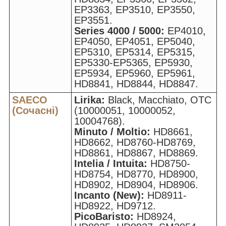
EP3363, EP3510, EP3550,
EP3551.
Series 4000 / 5000:
EP4010,
EP4050, EP4051, EP5040,
EP5310, EP5314, EP5315,
EP5330-EP5365, EP5930,
EP5934, EP5960, EP5961,
HD8841, HD8844, HD8847.
SAECO
Lirika:
Black, Macchiato, OTC
(Сочасні)
(10000051, 10000052,
10004768).
Minuto / Moltio:
HD8661,
HD8662, HD8760-HD8769,
HD8861, HD8867, HD8869.
Intelia / Intuita:
HD8750-
HD8754, HD8770, HD8900,
HD8902, HD8904, HD8906.
Incanto (New):
HD8911-
HD8922, HD9712.
PicoBaristo:
HD8924,