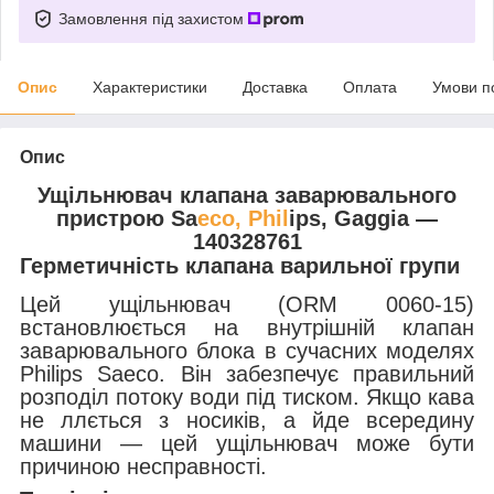
Замовлення під захистом
Опис
Характеристики
Доставка
Оплата
Умови п
Опис
Ущільнювач клапана заварювального
пристрою Sa
eco, Phil
ips, Gaggia —
140328761
Герметичність клапана варильної групи
Цей ущільнювач (ORM 0060-15)
встановлюється на внутрішній клапан
заварювального блока в сучасних моделях
Philips Saeco. Він забезпечує правильний
розподіл потоку води під тиском. Якщо кава
не ллється з носиків, а йде всередину
машини — цей ущільнювач може бути
причиною несправності.