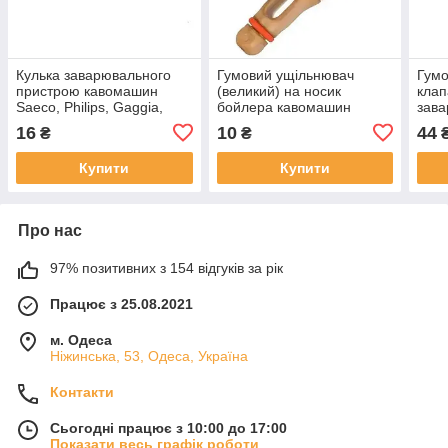
Кулька заварювального
Гумовий ущільнювач
Гумо
пристрою кавомашин
(великий) на носик
кла
Saeco, Philips, Gaggia,
бойлера кавомашин
зава
9991.168
Saeco, Philips, Gaggia
каво
16
10
44
₴
₴
NM01.035
Gagg
Купити
Купити
Про нас
97% позитивних з 154 відгуків за рік
Працює з 25.08.2021
м. Одеса
Ніжинська, 53, Одеса, Україна
Контакти
Сьогодні працює з 10:00 до 17:00
Показати весь графік роботи