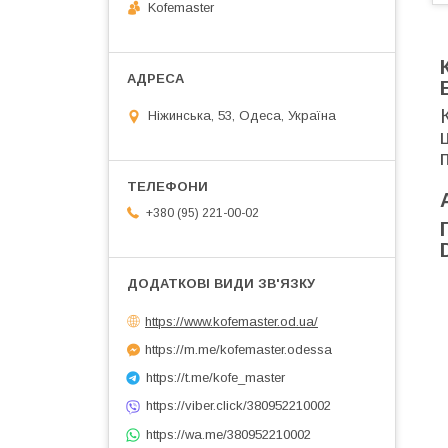
Kofemaster
Ніжинська, 53, Одеса, Україна
+380 (95) 221-00-02
https://www.kofemaster.od.ua/
https://m.me/kofemaster.odessa
https://t.me/kofe_master
https://viber.click/380952210002
https://wa.me/380952210002