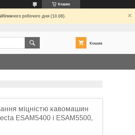
Кошик
айближчого робочого дня (10.08).
Кошик
вання міцністю кавомашин
fecta ESAM5400 і ESAM5500,