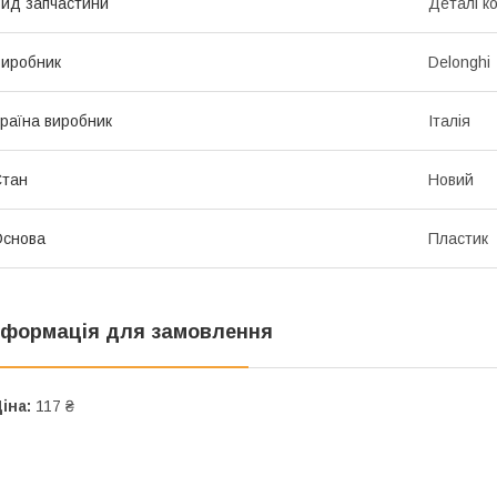
ид запчастини
Деталі к
иробник
Delonghi
раїна виробник
Італія
Стан
Новий
Основа
Пластик
нформація для замовлення
іна:
117 ₴