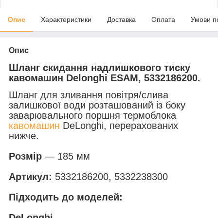
Опис
Характеристики
Доставка
Оплата
Умови п
Опис
Шланг скидання надлишкового тиску
кавомашин Delonghi ESAM, 5332186200.
Шланг для зливання повітря/слива
залишкової води розташований із боку
заварювального поршня термоблока
кавомашин
DeLonghi, перерахованих
нижче.
Розмір
— 185 мм
Артикул:
5332186200, 5332238300
Підходить до моделей:
DeLonghi