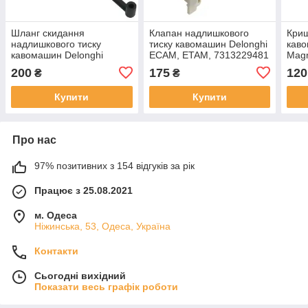
Шланг скидання
Клапан надлишкового
Криш
надлишкового тиску
тиску кавомашин Delonghi
каво
кавомашин Delonghi
ECAM, ETAM, 7313229481
Magn
ECAM, ETAM, 5313246831
531
200
175
120
₴
₴
Купити
Купити
Про нас
97% позитивних з 154 відгуків за рік
Працює з 25.08.2021
м. Одеса
Ніжинська, 53, Одеса, Україна
Контакти
Сьогодні вихідний
Показати весь графік роботи