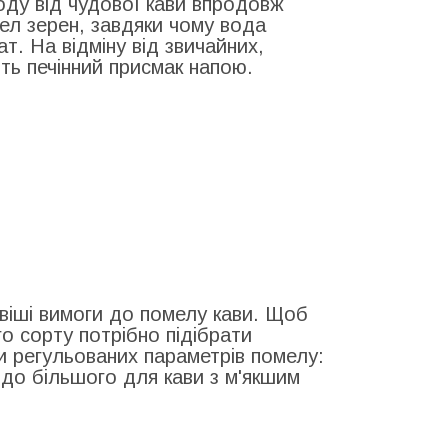
оду від чудової кави впродовж
мел зерен, завдяки чому вода
т. На відміну від звичайних,
ють печінний присмак напою.
віші вимоги до помелу кави. Щоб
о сорту потрібно підібрати
ти регульованих параметрів помелу:
 до більшого для кави з м'якшим