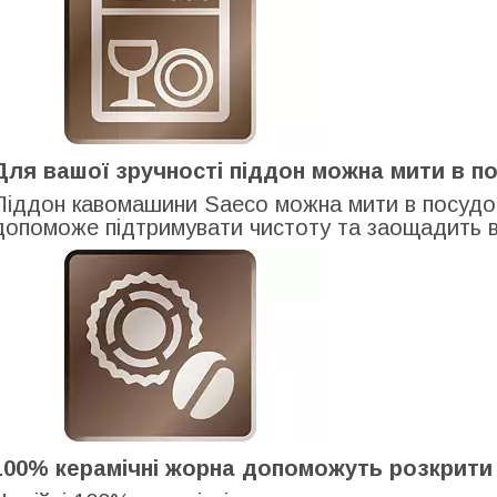
Для вашої зручності піддон можна мити в п
Піддон кавомашини Saeco можна мити в посудом
допоможе підтримувати чистоту та заощадить в
100% керамічні жорна допоможуть розкрити