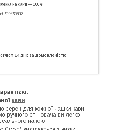
лення на сайті — 100 ₴
од:
530659832
ротягом 14 днів
за домовленістю
гарантією.
еної
кави
ю зерен для кожної чашки кави
ю ручного спінювача ви легко
ідеального напою.
с Смол) виділяється з низки