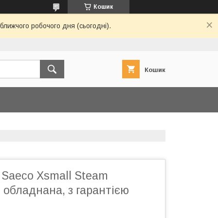
Кошик
ближчого робочого дня (сьогодні).
Кошик
Saeco Xsmall Steam
 обладнана, з гарантією