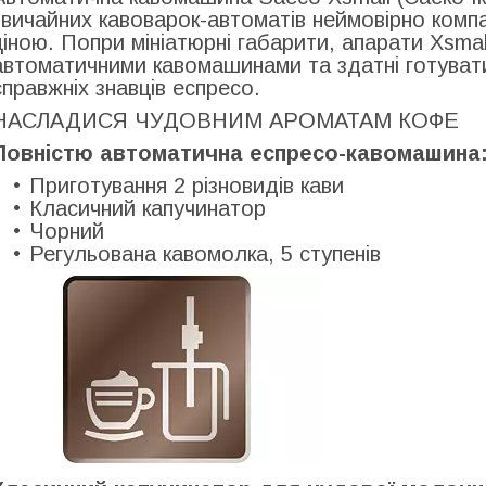
звичайних кавоварок-автоматів неймовірно комп
ціною. Попри мініатюрні габарити, апарати Xsma
автоматичними кавомашинами та здатні готувати 
справжніх знавців еспресо.
НАСЛАДИСЯ ЧУДОВНИМ АРОМАТАМ КОФЕ
Повністю автоматична еспресо-кавомашина:
Приготування 2 різновидів кави
Класичний капучинатор
Чорний
Регульована кавомолка, 5 ступенів