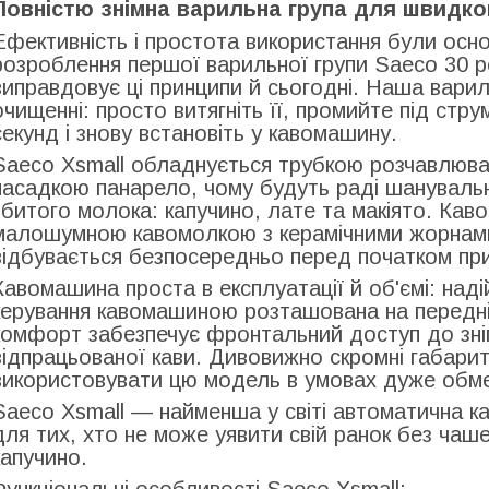
Повністю знімна варильна група для швидк
Ефективність і простота використання були осно
розроблення першої варильної групи Saeco 30 р
виправдовує ці принципи й сьогодні. Наша варил
очищенні: просто витягніть її, промийте під ст
секунд і знову встановіть у кавомашину.
Saeco Xsmall обладнується трубкою розчавлюван
насадкою панарело, чому будуть раді шанувальн
збитого молока: капучино, лате та макіято. К
малошумною кавомолкою з керамічними жорнами
відбувається безпосередньо перед початком приг
Кавомашина проста в експлуатації й об'ємі: над
керування кавомашиною розташована на передні
комфорт забезпечує фронтальний доступ до зні
відпрацьованої кави. Дивовижно скромні габарит
використовувати цю модель в умовах дуже обме
Saeco Xsmall — найменша у світі автоматична к
для тих, хто не може уявити свій ранок без чаш
капучино.
Функціональні особливості Saeco Xsmall: