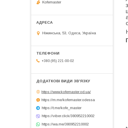
Kofemaster
Ніжинська, 53, Одеса, Україна
+380 (95) 221-00-02
https://www.kofemaster.od.ua/
https://m.me/kofemaster.odessa
https://t.me/kofe_master
https://viber.click/380952210002
https://wa.me/380952210002