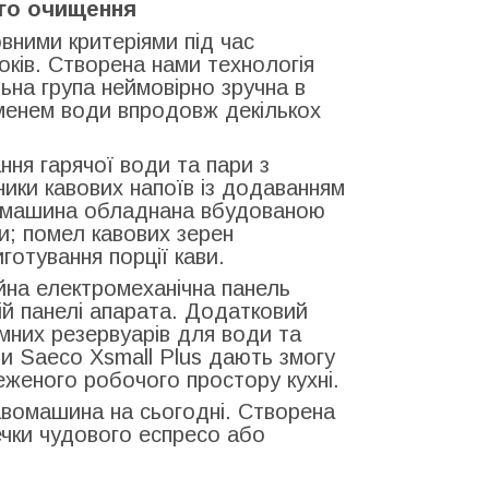
ого очищення
вними критеріями під час
оків. Створена нами технологія
ьна група неймовірно зручна в
руменем води впродовж декількох
ня гарячої води та пари з
ики кавових напоїв із додаванням
авомашина обладнана вбудованою
; помел кавових зерен
отування порції кави.
ійна електромеханічна панель
й панелі апарата. Додатковий
мних резервуарів для води та
и Saeco Xsmall Plus дають змогу
женого робочого простору кухні.
авомашина на сьогодні. Створена
ечки чудового еспресо або