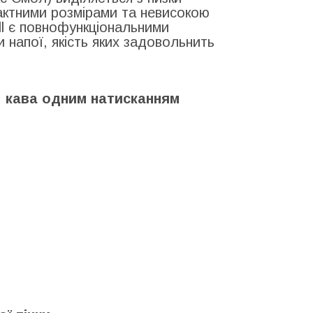
актними розмірами та невисокою
ll є повнофункціональними
напої, якість яких задовольнить
 кава одним натисканням