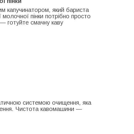
ї пінки
м капучинатором, який бариста
 молочної пінки потрібно просто
 — готуйте смачну каву
атичною системою очищення, яка
кнення. Чистота кавомашини —