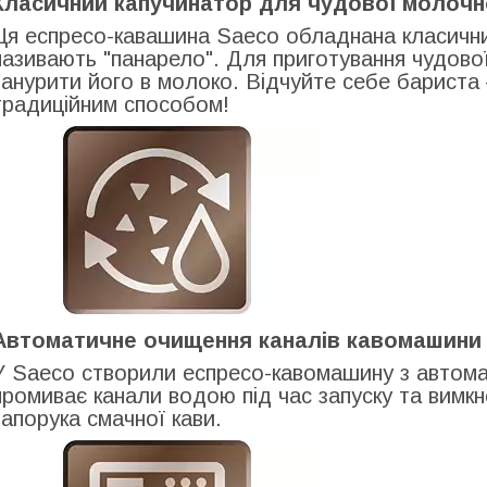
Класичний капучинатор для чудової молочно
Ця еспресо-кавашина Saeco обладнана класични
називають "панарело". Для приготування чудової
занурити його в молоко. Відчуйте себе бариста
традиційним способом!
Автоматичне очищення каналів кавомашини
У Saeco створили еспресо-кавомашину з автом
промиває канали водою під час запуску та вим
запорука смачної кави.