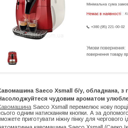
Мінімальна сума замов
Немає в наявності
К
+380 (95) 221-00-02
повернення товару п
Кавомашина Saeco Xsmall б/у, обладнана, з 
Насолоджуйтеся чудовим ароматом улюбл
Кавомашина
Saeco Xsmall перемелює нову порці
всього одним натисканням кнопки. А за допомого
зможете приготувати ніжну пінку для чергового 
Автоматична кавомашина Saeco Xsmall (Саеко Ік