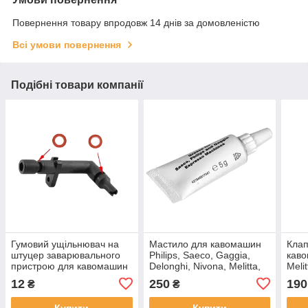
Повернення товару впродовж 14 днів за домовленістю
Всі умови повернення
Подібні товари компанії
Гумовий ущільнювач на
Мастило для кавомашин
Клап
штуцер заварювального
Philips, Saeco, Gaggia,
каво
пристрою для кавомашин
Delonghi, Nivona, Melitta,
Meli
Nivona, Melitta, Bosch,
Bosch, Siemens 5 г
(ана
12
250
190
₴
₴
Siemens
харчовий силікон
Купити
Купити