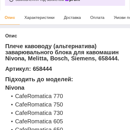
Опис
Характеристики
Доставка
Оплата
Умови п
Опис
Плече кавоводу (альтернатива)
заварювального блока для кавомашин
Nivona, Melitta, Bosch, Siemens, 658444.
Артикул:
658444
Підходить до моделей:
Nivona
CafeRomatica 770
CafeRomatica 750
CafeRomatica 730
CafeRomatica 605
CafeRomatica 650