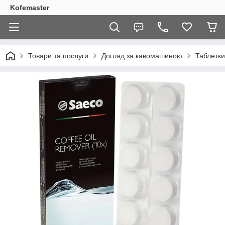
Kofemaster
Товари та послуги
Догляд за кавомашиною
Таблетки