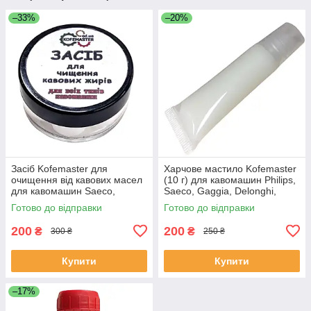
–33%
–20%
Засіб Kofemaster для
Харчове мастило Kofemaster
очищення від кавових масел
(10 г) для кавомашин Philips,
для кавомашин Saeco,
Saeco, Gaggia, Delonghi,
Phillps, Delonghi, Jura,
Nivona, Melitta, Bosch
Готово до відправки
Готово до відправки
Nivona, 7 грамів
200
200
₴
₴
300 ₴
250 ₴
Купити
Купити
–17%