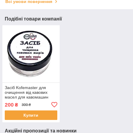
Всі умови повернення
Подібні товари компанії
Засіб Kofemaster для
очищення від кавових
масел для кавомашин
Saeco, Phillps, Delonghi,
200
₴
300 ₴
Jura, Nivona, 7 грамів
Купити
Акційні пропозиції та новинки