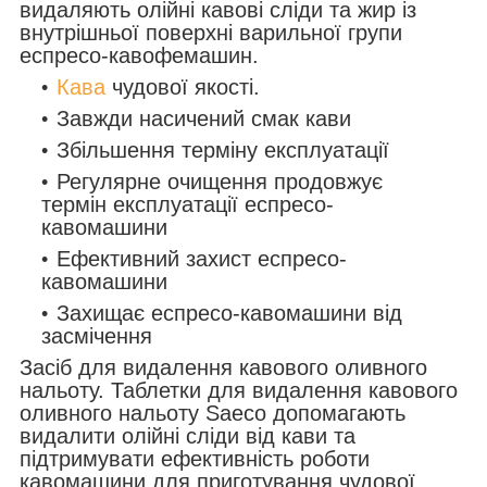
видаляють олійні кавові сліди та жир із
внутрішньої поверхні варильної групи
еспресо-кавофемашин.
Кава
чудової якості.
Завжди насичений смак кави
Збільшення терміну експлуатації
Регулярне очищення продовжує
термін експлуатації еспресо-
кавомашини
Ефективний захист еспресо-
кавомашини
Захищає еспресо-кавомашини від
засмічення
Засіб для видалення кавового оливного
нальоту. Таблетки для видалення кавового
оливного нальоту Saeco допомагають
видалити олійні сліди від кави та
підтримувати ефективність роботи
кавомашини для приготування чудової