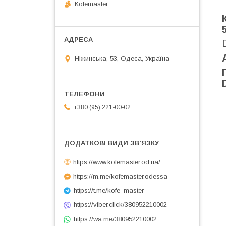
Kofemaster
Ніжинська, 53, Одеса, Україна
+380 (95) 221-00-02
https://www.kofemaster.od.ua/
https://m.me/kofemaster.odessa
https://t.me/kofe_master
https://viber.click/380952210002
https://wa.me/380952210002