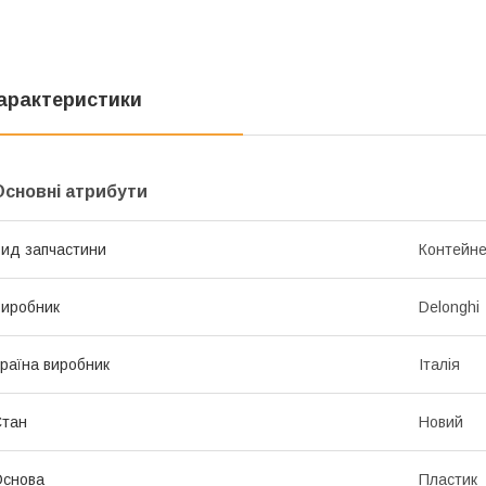
арактеристики
Основні атрибути
ид запчастини
Контейне
иробник
Delonghi
раїна виробник
Італія
Стан
Новий
Основа
Пластик