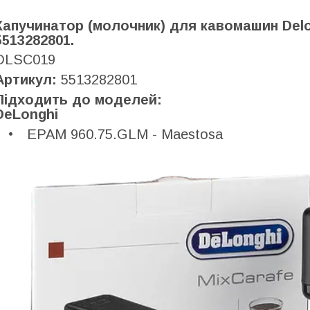
Капучинатор (молочник) для кавомашин Delon
5513282801.
DLSC019
Артикул:
5513282801
Підходить до моделей:
DeLonghi
EPAM 960.75.GLM - Maestosa