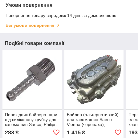
Умови повернення
Повернення товару впродовж 14 днів за домовленістю
Всі умови повернення
Подібні товари компанії
Перехідник бойлера пари
Бойлер (альтернативний)
Пере
під силіконову трубку для
для кавомашин Saeco
елек
кавомашин Saeco, Philips,
Vienna (черепаха),
кла
Gaggia, 11006304
286473058
Phil
283
1 415
193
₴
₴
110