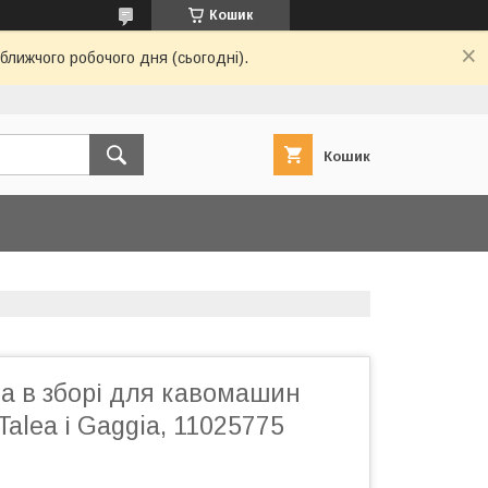
Кошик
ближчого робочого дня (сьогодні).
Кошик
а в зборі для кавомашин
Talea і Gaggia, 11025775