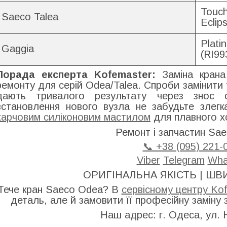
Touch
Saeco Talea
Eclip
Plati
Gaggia
(RI99
Порада експерта Kofemaster:
Заміна крана
ремонту для серій Odea/Talea. Спроби замінити 
дають тривалого результату через знос 
встановлення нового вузла не забудьте злегк
харчовим силіконовим мастилом
для плавного х
Ремонт і запчастин Sae
📞 +38 (095) 221-
Viber
Telegram
Wha
ОРИГІНАЛЬНА ЯКІСТЬ | ШВ
Тече кран Saeco Odea? В
сервісному центру Ko
деталь, але й замовити її професійну заміну 
Наш адрес: г. Одеса, ул. 