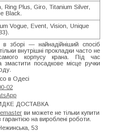
, Ring Plus, Giro, Titanium Silver,
se Black.
num Vogue, Event, Vision, Unique
33).
 в зборі — найнадійніший спосіб
тільки внутрішні прокладки часто не
самого корпусу крана. Під час
а змастити посадкове місце ручки
оду.
co в Одесі
00-02
tsApp
ИДКЕ ДОСТАВКА
femaster
ви можете не тільки купити
з гарантією на вироблені роботи.
Нежинська, 53