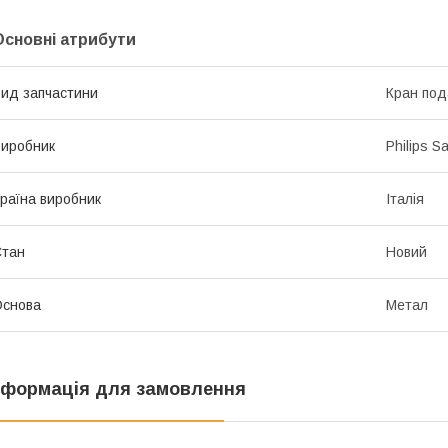
Основні атрибути
ид запчастини
Кран под
иробник
Philips S
раїна виробник
Італія
Стан
Новий
Основа
Метал
нформація для замовлення