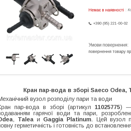
Немає в наявності
К
+380 (95) 221-00-02
повернення товару п
Кран пар-вода в зборі Saeco Odea, 
Механічний вузол розподілу пари та води
Кран пар-вода в зборі (артикул
11025775
) —
подаванням гарячої води та пари, розроблен
Odea
,
Talea
и
Gaggia Platinum
. Цей вузол п
повну герметичність і готовність до встановлення