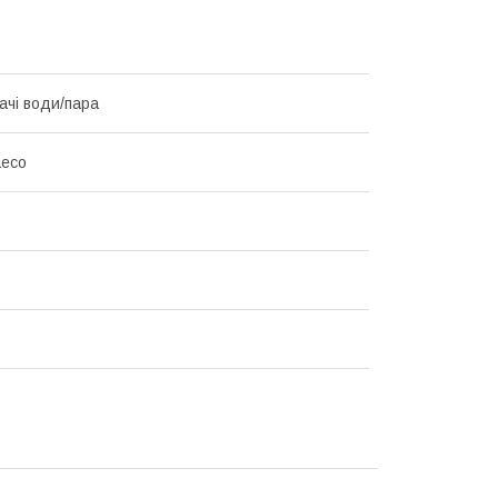
ачі води/пара
aeco