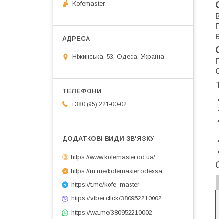
Kofemaster
Ніжинська, 53, Одеса, Україна
+380 (95) 221-00-02
https://www.kofemaster.od.ua/
https://m.me/kofemaster.odessa
https://t.me/kofe_master
https://viber.click/380952210002
https://wa.me/380952210002