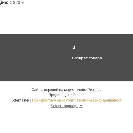
іна:
1 920 ₴
⬇
Возврат товара
Сайт створений на маркетплейсі
Prom.ua
Продавець на Bigl.ua
Kofemaster |
Поскаржитися на контент
|
Політика конфіденційності
Select Language
▼