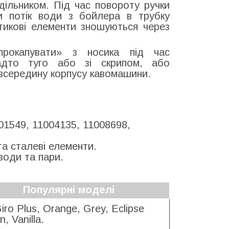
ільником. Під час повороту ручки
чи потік води з бойлера в трубку
стикові елементи зношуються через
рокапувати» з носика під час
надто туго або зі скрипом, або
я всередину корпусу кавомашини.
01549, 11004135, 11008698,
а сталеві елементи.
води та пари.
Популярні моделі
iro Plus, Orange, Grey, Eclipse
n, Vanilla.