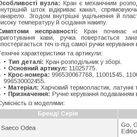
Особливості вузла:
Кран є механічним розпод
внутрішній шток відкриває канал, спрямовую
панарело. Згодом внутрішні ущільнення й пла
високу температуру й осідання накипу.
Симптоми несправності:
Кран починає «п
приготування кави, ручка повертається за
спостерігається теч із-під самої ручки керуванн
Технічні характеристики та артикули:
Тип деталі:
Кран-розподільник у зборі.
Основний артикул:
11025775.
Крос-номера:
996530067768, 11001545, 110
996530002455.
Матеріал:
Харчовий термопластик, латунні т
Призначення:
Ручне керування подаванням 
Сумісність із моделями:
Бренд/ Серія
Go, G
Saeco Odea
Editio