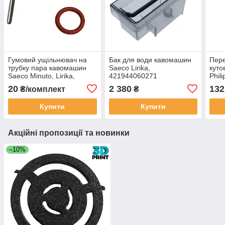
Гумовий ущільнювач на
Бак для води кавомашин
Пере
трубку пара кавомашин
Saeco Lirika,
куто
Saeco Minuto, Lirika,
421944060271
Phil
Intelia, Syntia, Xsmall,
Liri
20
2 380
132
₴/комплект
₴
14324461
Купити
Купити
Акційні пропозиції та новинки
–10%