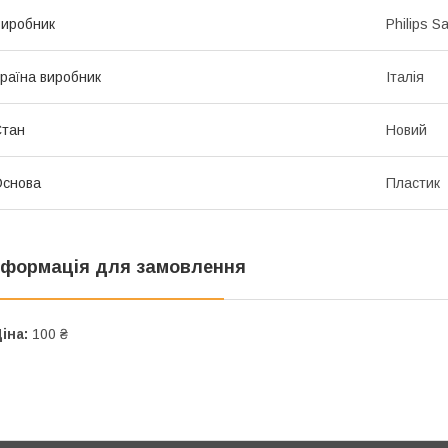
иробник
Philips S
раїна виробник
Італія
Стан
Новий
Основа
Пластик
нформація для замовлення
іна:
100 ₴