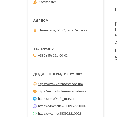
Kofemaster
Ніжинська, 53, Одеса, Україна
+380 (95) 221-00-02
https://www.kofemaster.od.ua/
https://m.me/kofemaster.odessa
https://t.me/kofe_master
https://viber.click/380952210002
https://wa.me/380952210002