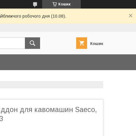
Кошик
айближчого робочого дня (10.08).
Кошик
іддон для кавомашин Saeco,
3