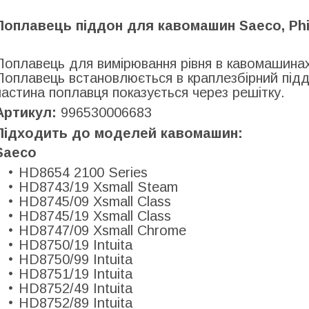
Поплавець піддон для кавомашин Saeco, Phili
Поплавець для вимірювання рівня в кавомашинах S
Поплавець встановлюється в краплезбірний підд
частина поплавця показується через решітку.
Артикул:
996530006683
Підходить до моделей кавомашин:
Saeco
HD8654 2100 Series
HD8743/19 Xsmall Steam
HD8745/09 Xsmall Class
HD8745/19 Xsmall Class
HD8747/09 Xsmall Chrome
HD8750/19 Intuita
HD8750/99 Intuita
HD8751/19 Intuita
HD8752/49 Intuita
HD8752/89 Intuita