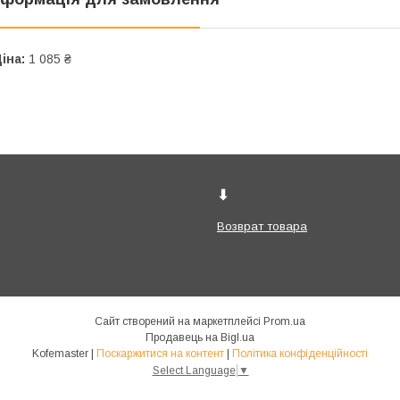
іна:
1 085 ₴
⬇
Возврат товара
Сайт створений на маркетплейсі
Prom.ua
Продавець на Bigl.ua
Kofemaster |
Поскаржитися на контент
|
Політика конфіденційності
Select Language
▼