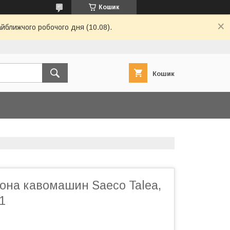
Кошик
айближчого робочого дня (10.08).
Кошик
она кавомашин Saeco Talea,
1