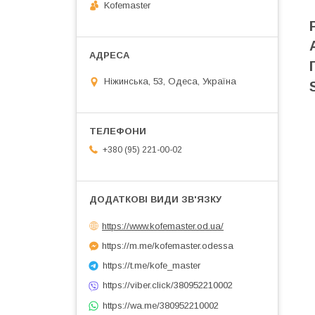
Kofemaster
Ніжинська, 53, Одеса, Україна
+380 (95) 221-00-02
https://www.kofemaster.od.ua/
https://m.me/kofemaster.odessa
https://t.me/kofe_master
https://viber.click/380952210002
https://wa.me/380952210002