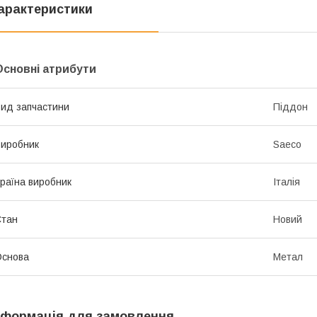
арактеристики
Основні атрибути
ид запчастини
Піддон
иробник
Saeco
раїна виробник
Італія
Стан
Новий
Основа
Метал
нформація для замовлення