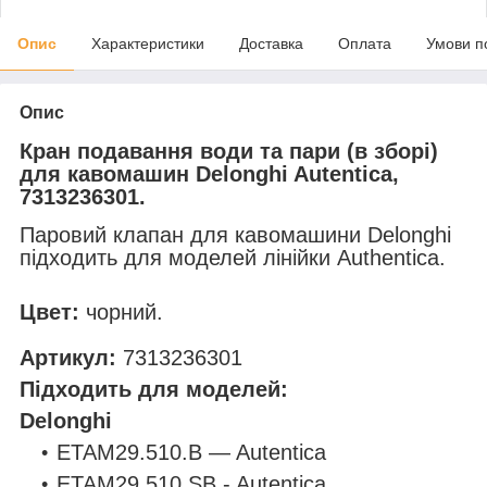
Опис
Характеристики
Доставка
Оплата
Умови п
Опис
Кран подавання води та пари (в зборі)
для кавомашин Delonghi Autentica,
7313236301.
Паровий клапан для кавомашини Delonghi
підходить для моделей лінійки Authentica.
Цвет:
чорний.
Артикул:
7313236301
Підходить для моделей:
Delonghi
ETAM29.510.B — Autentica
ETAM29.510.SB - Autentica