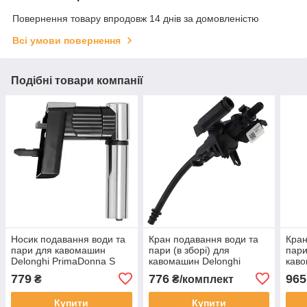
Повернення товару впродовж 14 днів за домовленістю
Всі умови повернення
Подібні товари компанії
Носик подавання води та
Кран подавання води та
Кран
пари для кавомашин
пари (в зборі) для
пари
Delonghi PrimaDonna S
кавомашин Delonghi
кав
DeLuxe, 7313228991
Magnifica Evo,
ESA
779
776
965
₴
₴/комплект
AS00002657
Купити
Купити