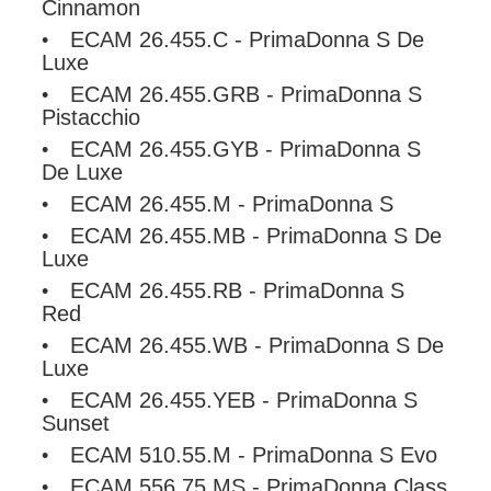
Cinnamon
ECAM 26.455.C - PrimaDonna S De
Luxe
ECAM 26.455.GRB - PrimaDonna S
Pistacchio
ECAM 26.455.GYB - PrimaDonna S
De Luxe
ECAM 26.455.M - PrimaDonna S
ECAM 26.455.MB - PrimaDonna S De
Luxe
ECAM 26.455.RB - PrimaDonna S
Red
ECAM 26.455.WB - PrimaDonna S De
Luxe
ECAM 26.455.YEB - PrimaDonna S
Sunset
ECAM 510.55.M - PrimaDonna S Evo
ECAM 556.75.MS - PrimaDonna Class