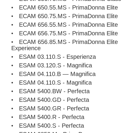
ECAM 650.55.MS - PrimaDonna Elite
ECAM 650.75.MS - PrimaDonna Elite
ECAM 656.55.MS - PrimaDonna Elite
ECAM 656.75.MS - PrimaDonna Elite
ECAM 656.85.MS - PrimaDonna Elite
Experience
ESAM 03.110.S - Esperienza
ESAM 03.120.S - Magnifica
ESAM 04.110.B — Magnifica
ESAM 04.110.S - Magnifica
ESAM 5400.BW - Perfecta
ESAM 5400.GD - Perfecta
ESAM 5400.GR - Perfecta
ESAM 5400.R - Perfecta
ESAM 5400.S - Perfecta