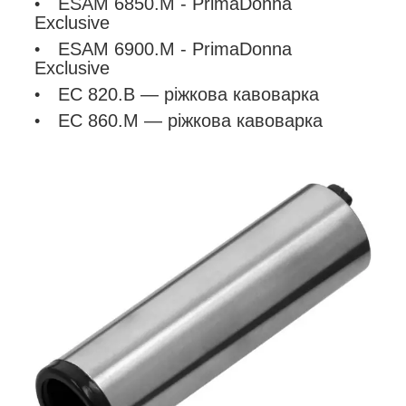
ESAM 6850.M - PrimaDonna
Exclusive
ESAM 6900.M - PrimaDonna
Exclusive
EC 820.B — ріжкова кавоварка
EC 860.M — ріжкова кавоварка