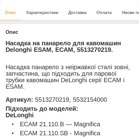
Опис
Характеристики
Доставка
Оплата
Умови п
Опис
Насадка на панарело для кавомашин
Delonghi ESAM, ECAM, 5513270219.
Насадка панарело з неіржавкої сталі зовні,
запчастина, що підходить для парової
трубки кавомашин DeLonghi серії ECAM і
ESAM.
Артикул:
5513270219, 5532154000
Підходить до моделей:
DeLonghi
ECAM 21.110.B — Magnifica
ECAM 21.110.SB - Magnifica