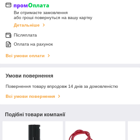
Ви отримаєте замовлення
або гроші повернуться на вашу картку
Детальніше
Післяплата
Оплата на рахунок
Всі умови оплати
Умови повернення
Повернення товару впродовж 14 днів за домовленістю
Всі умови повернення
Подібні товари компанії