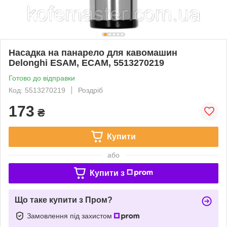
Насадка на панарело для кавомашин
Delonghi ESAM, ECAM, 5513270219
Готово до відправки
Код: 5513270219
Роздріб
173
₴
Купити
або
Купити з
Що таке купити з Пром?
Замовлення під захистом