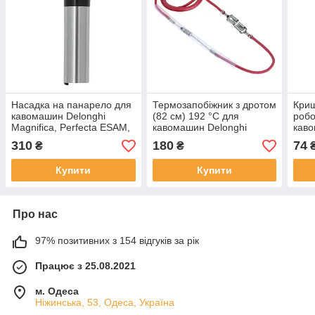
Насадка на панарело для
Термозапобіжник з дротом
Криш
кавомашин Delonghi
(82 см) 192 °C для
робо
Magnifica, Perfecta ESAM,
кавомашин Delonghi
каво
Magnifica S ECAM,
ECAM, ETAM, 5013256811
ECA
310
180
74
₴
₴
5513212401
531
Купити
Купити
Про нас
97% позитивних з 154 відгуків за рік
Працює з 25.08.2021
м. Одеса
Ніжинська, 53, Одеса, Україна