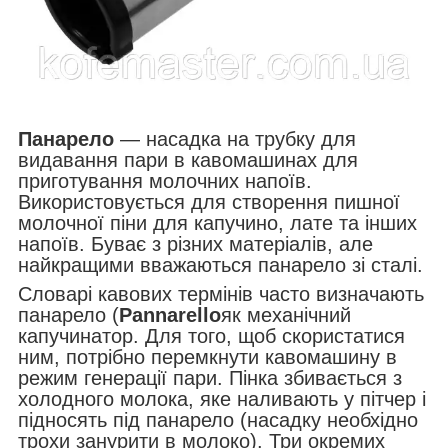
Панарело
— насадка на трубку для
видавання пари в кавомашинах для
приготування молочних напоїв.
Використовується для створення пишної
молочної піни для капучино, лате та інших
напоїв. Буває з різних матеріалів, але
найкращими вважаються панарело зі сталі.
Словарі кавових термінів часто визначають
панарело (
Pannarello
як механічний
капучинатор. Для того, щоб скористатися
ним, потрібно перемкнути кавомашину в
режим генерації пари. Пінка збивається з
холодного молока, яке наливають у пітчер і
підносять під панарело (насадку необхідно
трохи занурити в молоко). Три окремих