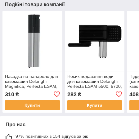
Подібні товари компанії
Насадка на панарело для
Носик подавання води
Підд
кавомашин Delonghi
для кавомашин Delonghi
(кап
Magnifica, Perfecta ESAM,
Perfecta ESAM 5500, 6700,
каво
Magnifica S ECAM,
5513210251
ESAM
310
282
408
₴
₴
5513212401
Capp
Купити
Купити
Про нас
97% позитивних з 154 відгуків за рік