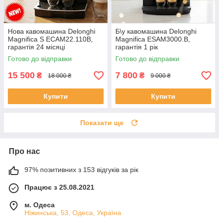
Нова кавомашина Delonghi
Б\у кавомашина Delonghi
Magnifica S ECAM22.110B,
Magnifica ESAM3000.B,
гарантія 24 місяці
гарантія 1 рік
Готово до відправки
Готово до відправки
15 500
7 800
₴
₴
18 000 ₴
9 000 ₴
Купити
Купити
Показати ще
Про нас
97% позитивних з 153 відгуків за рік
Працює з 25.08.2021
м. Одеса
Ніжинська, 53, Одеса, Україна