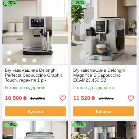
–20%
–20%
Б\у кавомашина Delonghi
Б\у кавомашина Delonghi
Perfecta Cappuccino Graphic
Magnifica S Cappuccino
Touch, гарантія 1 рік
ECAM23.450.SB
Готово до відправки
Готово до відправки
10 500
11 520
₴
₴
13 200 ₴
14 400 ₴
Купити
Купити
–18%
–17%