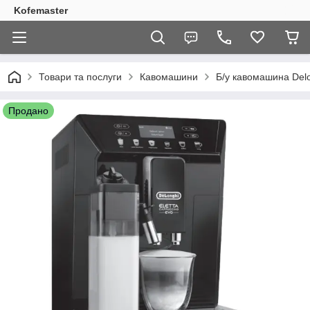
Kofemaster
Товари та послуги
Кавомашини
Б/у кавомашина Delo
Продано