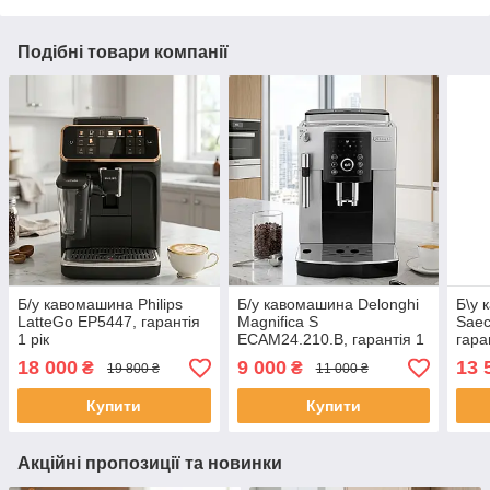
Подібні товари компанії
Б/у кавомашина Philips
Б/у кавомашина Delonghi
Б\у 
LatteGo EP5447, гарантія
Magnifica S
Saec
1 рік
ECAM24.210.B, гарантія 1
гара
рік
18 000
9 000
13 
₴
₴
19 800 ₴
11 000 ₴
Купити
Купити
Акційні пропозиції та новинки