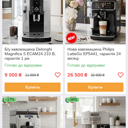
Б/у кавомашина Delonghi
Нова кавомашина Philips
Magnifica S ECAM24.210.B,
LatteGo EP5441, гарантія 24
гарантія 1 рік
місяці
Готово до відправки
Готово до відправки
9 000
26 500
₴
₴
11 000 ₴
32 000 ₴
Купити
Купити
–17%
–16%