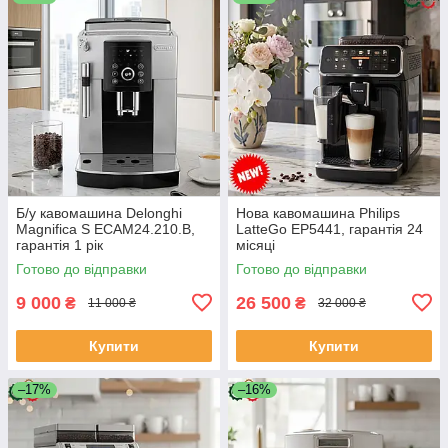
Б/у кавомашина Delonghi
Нова кавомашина Philips
Magnifica S ECAM24.210.B,
LatteGo EP5441, гарантія 24
гарантія 1 рік
місяці
Готово до відправки
Готово до відправки
9 000
26 500
₴
₴
11 000 ₴
32 000 ₴
Купити
Купити
–17%
–16%