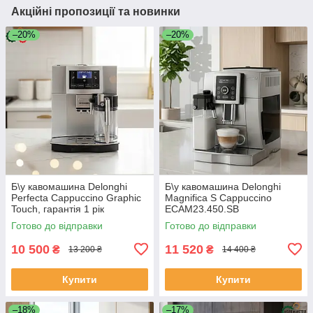
Акційні пропозиції та новинки
–20%
–20%
Б\у кавомашина Delonghi
Б\у кавомашина Delonghi
Perfecta Cappuccino Graphic
Magnifica S Cappuccino
Touch, гарантія 1 рік
ECAM23.450.SB
Готово до відправки
Готово до відправки
10 500
11 520
₴
₴
13 200 ₴
14 400 ₴
Купити
Купити
–18%
–17%