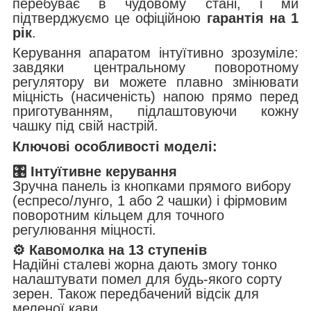
перебуває в чудовому стані, і ми
підтверджуємо це офіційною
гарантія на 1
рік
.
Керування апаратом інтуїтивно зрозуміле:
завдяки центральному поворотному
регулятору ви можете плавно змінювати
міцність (насиченість) напою прямо перед
приготуванням, підлаштовуючи кожну
чашку під свій настрій.
Ключові особливості моделі:
🎛️ Інтуїтивне керування
Зручна панель із кнопками прямого вибору
(еспресо/лунго, 1 або 2 чашки) і фірмовим
поворотним кільцем для точного
регулювання міцності.
⚙️ Кавомолка на 13 ступенів
Надійні сталеві жорна дають змогу тонко
налаштувати помел для будь-якого сорту
зерен. Також передбачений відсік для
меленої кави.