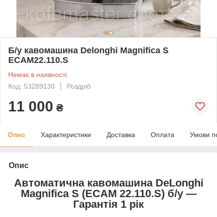
Б/у кавомашина Delonghi Magnifica S
ECAM22.110.S
Немає в наявності
Код: 53289130
Роздріб
11 000
₴
Опис
Характеристики
Доставка
Оплата
Умови п
Опис
Автоматична кавомашина DeLonghi
Magnifica S (ECAM 22.110.S) б/у —
Гарантія 1 рік