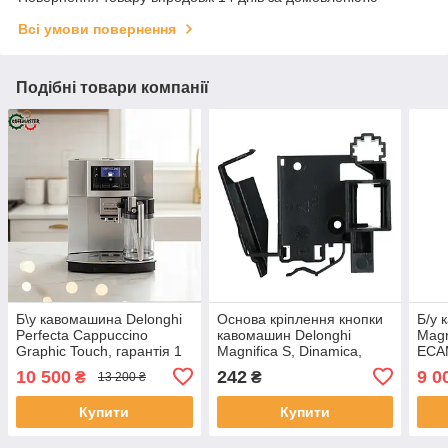
Всі умови повернення
Подібні товари компанії
Б\у кавомашина Delonghi
Основа кріплення кнопки
Б/у 
Perfecta Cappuccino
кавомашин Delonghi
Magn
Graphic Touch, гарантія 1
Magnifica S, Dinamica,
ECAM
рік
5313213441
рік
10 500
242
9 0
₴
₴
13 200 ₴
Купити
Купити