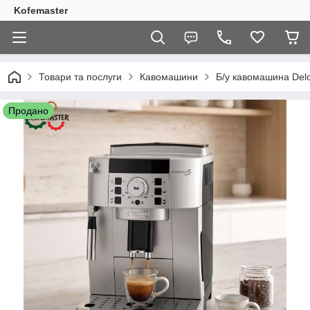
Kofemaster
Товари та послуги
Кавомашини
Б/у кавомашина Del
Продано