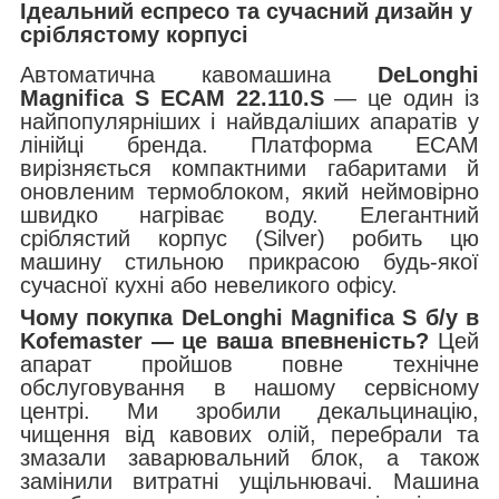
Ідеальний еспресо та сучасний дизайн у
сріблястому корпусі
Автоматична кавомашина
DeLonghi
Magnifica S ECAM 22.110.S
— це один із
найпопулярніших і найвдаліших апаратів у
лінійці бренда. Платформа ECAM
вирізняється компактними габаритами й
оновленим термоблоком, який неймовірно
швидко нагріває воду. Елегантний
сріблястий корпус (Silver) робить цю
машину стильною прикрасою будь-якої
сучасної кухні або невеликого офісу.
Чому покупка DeLonghi Magnifica S б/у в
Kofemaster — це ваша впевненість?
Цей
апарат пройшов повне технічне
обслуговування в нашому сервісному
центрі. Ми зробили декальцинацію,
чищення від кавових олій, перебрали та
змазали заварювальний блок, а також
замінили витратні ущільнювачі. Машина