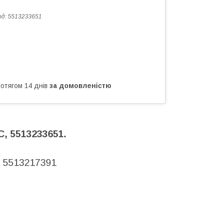
од:
5513233651
ротягом 14 днів
за домовленістю
, 5513233651.
, 5513217391