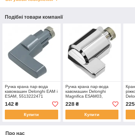
Подібні товари компанії
Ручка крана пар-вода
Ручка крана пар-вода
Кран
кавомашин Delonghi EAM і
кавомашин Delonghi
ріжк
ESAM, 5513222471
Magnifica ESAM03,
Delo
5513222541
142
228
225
₴
₴
Купити
Купити
Про нас