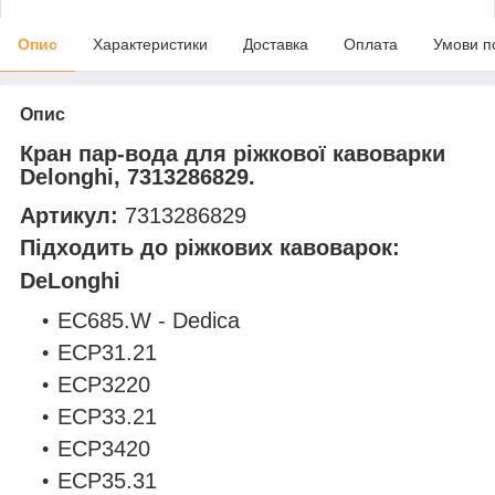
Опис
Характеристики
Доставка
Оплата
Умови п
Опис
Кран пар-вода для ріжкової кавоварки
Delonghi, 7313286829.
Артикул:
7313286829
Підходить до ріжкових кавоварок:
DeLonghi
EC685.W - Dedica
ECP31.21
ECP3220
ECP33.21
ECP3420
ECP35.31