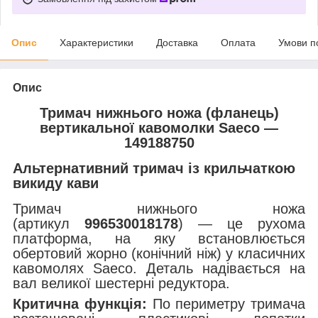
Опис
Характеристики
Доставка
Оплата
Умови п
Опис
Тримач нижнього ножа (фланець)
вертикальної кавомолки Saeco —
149188750
Альтернативний тримач із крильчаткою
викиду кави
Тримач нижнього ножа
(артикул
996530018178
) — це рухома
платформа, на яку встановлюється
обертовий жорно (конічний ніж) у класичних
кавомолях Saeco. Деталь надівається на
вал великої шестерні редуктора.
Критична функція:
По периметру тримача