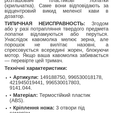
розташовані пластикові лопатки
(крильчатка). Саме вони відповідають за
відцентровий викид меленої кави в
дозатор.
ТИПИЧНАЯ НЕИСПРАВНОСТЬ:
Згодом
або у разі потрапляння твердого предмета
лопатки відламуються або перуться.
Унаслідок кавомолка мелює зерна, але
порошок не вилітає назовні, а
спресовується всередині жорен, блокуючи
мотор. Якщо ваша кавомолка забивається
— перевірте цей тримач.
Технічні характеристики:
Артикули:
149188750, 996530018178,
421945019441, 996530017803,
9141.044.
Матеріал:
Термостійкий пластик
(ABS).
Кріплення ножа:
3 отвори під
саморізи.