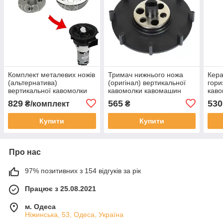
Комплект металевих ножів
Тримач нижнього ножа
Кера
(альтернатива)
(оригінал) вертикальної
гори
вертикальної кавомолки
кавомолки кавомашин
каво
для кавомашин Saeco,
Saeco, 149188750
Gagg
829
565
530
₴/комплект
₴
Gaggia, 226473500
Купити
Купити
Про нас
97% позитивних з 154 відгуків за рік
Працює з 25.08.2021
м. Одеса
Ніжинська, 53, Одеса, Україна