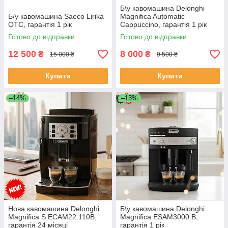
Б\у кавомашина Delonghi
Б/у кавомашина Saeco Lirika
Magnifica Automatic
OTC, гарантія 1 рік
Cappuccino, гарантія 1 рік
Готово до відправки
Готово до відправки
12 500
8 000
₴
₴
15 000 ₴
9 500 ₴
Купити
Купити
–14%
–13%
Нова кавомашина Delonghi
Б\у кавомашина Delonghi
Magnifica S ECAM22.110B,
Magnifica ESAM3000.B,
гарантія 24 місяці
гарантія 1 рік