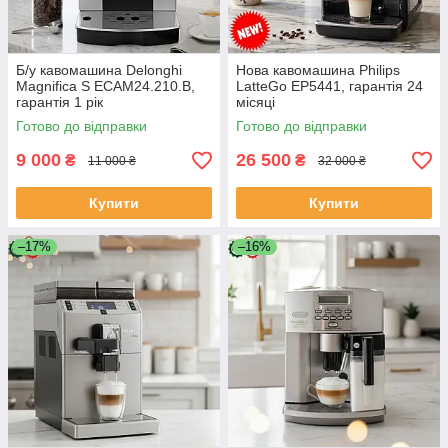
Б/у кавомашина Delonghi
Нова кавомашина Philips
Magnifica S ECAM24.210.B,
LatteGo EP5441, гарантія 24
гарантія 1 рік
місяці
Готово до відправки
Готово до відправки
9 000
26 500
₴
₴
11 000 ₴
32 000 ₴
Купити
Купити
–17%
–16%