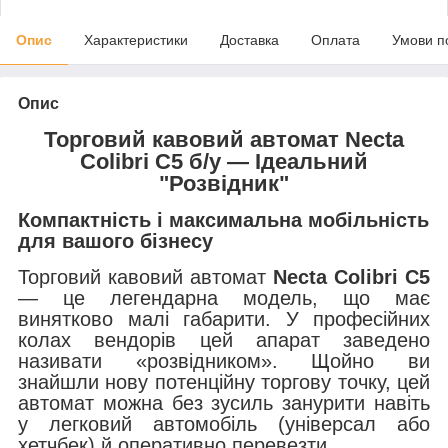
Опис
Характеристики
Доставка
Оплата
Умови п
Опис
Торговий кавовий автомат Necta
Colibri C5 б/у — Ідеальний
"Розвідник"
Компактність і максимальна мобільність
для вашого бізнесу
Торговий кавовий автомат
Necta Colibri C5
— це легендарна модель, що має
винятково малі габарити. У професійних
колах вендорів цей апарат заведено
називати «розвідником». Щойно ви
знайшли нову потенційну торгову точку, цей
автомат можна без зусиль занурити навіть
у легковий автомобіль (універсал або
хетчбек) й оперативно перевезти.