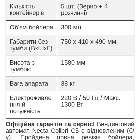
Кількість
5 шт. (Зерно + 4
контейнерів
розчинні)
Об'єм бойлера
300 мл
Габарити без
750 х 410 х 490 мм
тумби (ВхШхГ)
Висота з
1580 мм
тумбою
Вага апарата
38 кг
Електроживле
220 В / 50 Гц / Макс.
ння й
1300 Вт
потужність
Офіційна гарантія та сервіс!
Вендинговий
автомат Necta Colibri C5 є відновленим (б/
у). Пройдена повна ревізія бойлера,