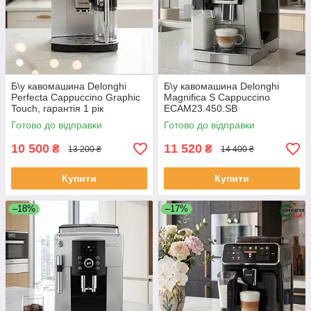
Б\у кавомашина Delonghi
Б\у кавомашина Delonghi
Perfecta Cappuccino Graphic
Magnifica S Cappuccino
Touch, гарантія 1 рік
ECAM23.450.SB
Готово до відправки
Готово до відправки
10 500
11 520
₴
₴
13 200 ₴
14 400 ₴
Купити
Купити
–18%
–17%