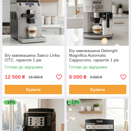
Б\у кавомашина Delonghi
Б/у кавомашина Saeco Lirika
Magnifica Automatic
OTC, гарантія 1 рік
Cappuccino, гарантія 1 рік
Готово до відправки
Готово до відправки
12 500
8 000
₴
₴
15 000 ₴
9 500 ₴
Купити
Купити
–14%
–13%