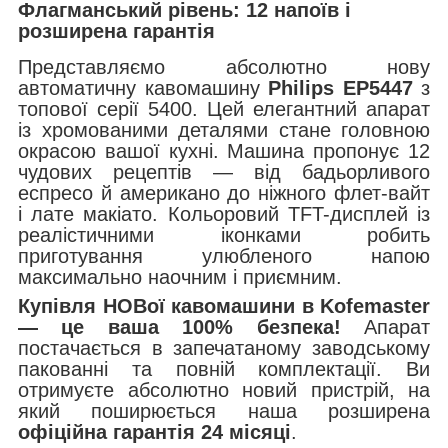
Флагманський рівень: 12 напоїв і
розширена гарантія
Представляємо абсолютно нову
автоматичну кавомашину
Philips EP5447
з
топової серії 5400. Цей елегантний апарат
із хромованими деталями стане головною
окрасою вашої кухні. Машина пропонує 12
чудових рецептів — від бадьорливого
еспресо й американо до ніжного флет-вайт
і лате макіато. Кольоровий TFT-дисплей із
реалістичними іконками робить
приготування улюбленого напою
максимально наочним і приємним.
Купівля НОВої кавомашини в Kofemaster
— це ваша 100% безпека!
Апарат
постачається в запечатаному заводському
пакованні та повній комплектації. Ви
отримуєте абсолютно новий пристрій, на
який поширюється наша розширена
офіційна гарантія 24 місяці
.