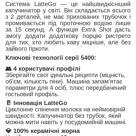
Система LatteGo — це найшвидкісніший
капучинатор у світі. Він складається всього
з 2 деталей, не має прихованих трубочок і
промивається під проточною водою лише
за 15 секунд. А функція Extra Shot дасть
змогу додати додаткову порцію ристрето
для тих, хто любить каву міцніше, але без
зайвого гіркоти.
Ключові технології серії 5400:
👥 4 користувачі профілі
Зберігайте свої ідеальні рецепти (міцність,
об'єм, кількість піни). Машина запам'ятає
параметри для 4 осіб, плюс передбачений
гостьовий профіль.
🥛 Інновація LatteGo
Циклонне спінення молока на неймовірній
швидкості. Капучинатор без трубок, який
можна мити навіть у посудомийній машині.
💎 100% керамічні жорна