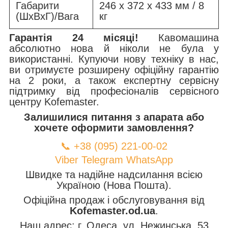
Габарити
246 x 372 x 433 мм / 8
(ШхВхГ)/Вага
кг
Гарантія 24 місяці!
Кавомашина
абсолютно нова й ніколи не була у
використанні. Купуючи нову техніку в нас,
ви отримуєте розширену офіційну гарантію
на 2 роки, а також експертну сервісну
підтримку від професіоналів сервісного
центру Kofemaster.
Залишилися питання з апарата або
хочете оформити замовлення?
📞 +38 (095) 221-00-02
Viber
Telegram
WhatsApp
Швидке та надійне надсилання всією
Україною (Нова Пошта).
Офіційна продаж і обслуговування від
Kofemaster.od.ua
.
Наш адрес: г. Одеса, ул. Нежинська, 53