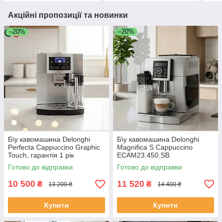
Акційні пропозиції та новинки
–20%
–20%
Б\у кавомашина Delonghi
Б\у кавомашина Delonghi
Perfecta Cappuccino Graphic
Magnifica S Cappuccino
Touch, гарантія 1 рік
ECAM23.450.SB
Готово до відправки
Готово до відправки
10 500
11 520
₴
₴
13 200 ₴
14 400 ₴
Купити
Купити