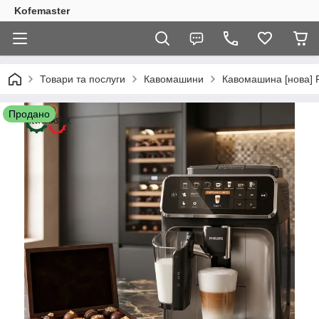
Kofemaster
Товари та послуги
Кавомашини
Кавомашина [нова] Ph
Продано