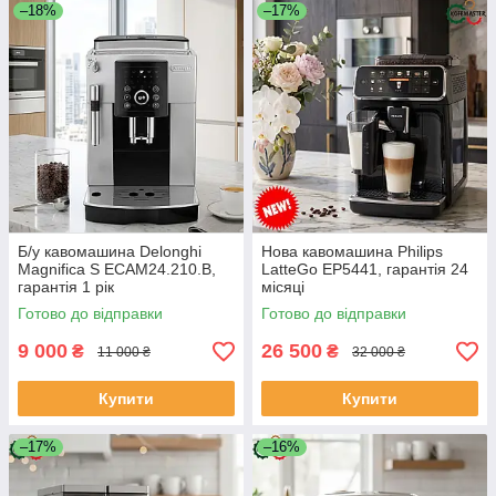
–18%
–17%
Б/у кавомашина Delonghi
Нова кавомашина Philips
Magnifica S ECAM24.210.B,
LatteGo EP5441, гарантія 24
гарантія 1 рік
місяці
Готово до відправки
Готово до відправки
9 000
26 500
₴
₴
11 000 ₴
32 000 ₴
Купити
Купити
–17%
–16%