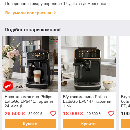
Повернення товару впродовж 14 днів за домовленістю
Всі умови повернення
Подібні товари компанії
Нова кавомашина Philips
Б/у кавомашина Philips
Втул
LatteGo EP5441, гарантія
LatteGo EP5447, гарантія
бойл
24 місяці
1 рік
EP, 
26 500
18 000
100
₴
₴
32 000 ₴
19 800 ₴
Купити
Купити