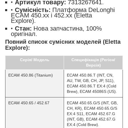
Артикул товару:
7313267641.
Сумісність:
Платформа DeLonghi
ECAM 450.xx і 452.xx (Eletta
Explore).
Стан:
Нова запчастина, 100%
оригінал.
Повний список сумісних моделей (Eletta
Explore):
Серія/ Модель
Специфікація (Регіон/
Версія)
ECAM 450.86 (Titanium)
ECAM 450.86.T (INT, CN,
AU, TW, GB, CH, JP, S11),
ECAM 450.86.T EX:4 (Cold
Brew), ECAM 45086S (US).
ECAM 450.65 / 452.67
ECAM 450.65.G/S (INT, GB,
CH, KR), ECAM 450.65.G/S
EX:4 S11, ECAM 452.67.G
(INT, GB), ECAM 452.67.G
EX:4 (Cold Brew).