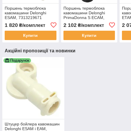
Поршень термоблока
Поршень термоблока
Пор
кавомашини Delonghi
кавомашини Delonghi
каво
ESAM, 7313219671
PrimaDonna S ECAM,
ETA
7313243791
1 820
2 102
2 0
₴/комплект
₴/комплект
Купити
Купити
Акційні пропозиції та новинки
Подарунок
Штуцер бойлера кавомашин
Delonghi ESAM і EAM,