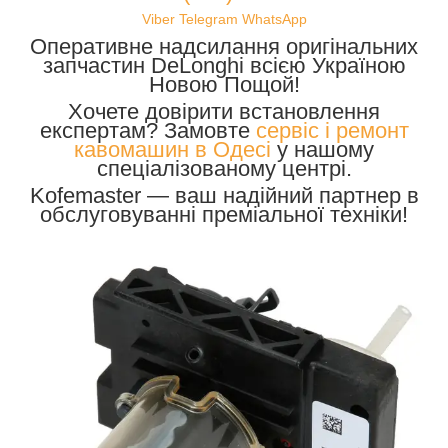
Viber
Telegram
WhatsApp
Оперативне надсилання оригінальних
запчастин DeLonghi всією Україною
Новою Пощой!
Хочете довірити встановлення
експертам? Замовте
сервіс і ремонт
кавомашин в Одесі
у нашому
спеціалізованому центрі.
Kofemaster — ваш надійний партнер в
обслуговуванні преміальної техніки!