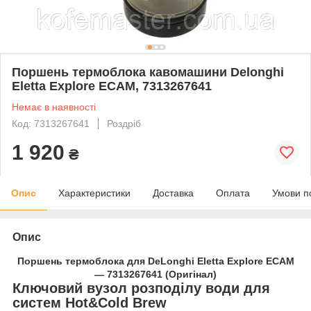
Поршень термоблока кавомашини Delonghi
Eletta Explore ECAM, 7313267641
Немає в наявності
Код: 7313267641
Роздріб
1 920
₴
Опис
Характеристики
Доставка
Оплата
Умови п
Опис
Поршень термоблока для DeLonghi Eletta Explore ECAM
— 7313267641 (Оригінал)
Ключовий вузол розподілу води для
систем Hot&Cold Brew