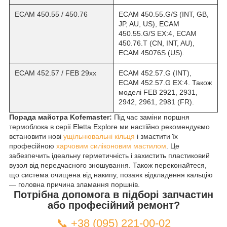
ECAM 450.55 / 450.76
ECAM 450.55.G/S (INT, GB,
JP, AU, US), ECAM
450.55.G/S EX:4, ECAM
450.76.T (CN, INT, AU),
ECAM 45076S (US).
ECAM 452.57 / FEB 29xx
ECAM 452.57.G (INT),
ECAM 452.57.G EX:4. Також
моделі FEB 2921, 2931,
2942, 2961, 2981 (FR).
Порада майстра Kofemaster:
Під час заміни поршня
термоблока в серії Eletta Explore ми настійно рекомендуємо
встановити нові
ущільнювальні кільця
і змастити їх
професійною
харчовим силіконовим мастилом
. Це
забезпечить ідеальну герметичність і захистить пластиковий
вузол від передчасного зношування. Також переконайтеся,
що система очищена від накипу, позаяк відкладення кальцію
— головна причина зламання поршнів.
Потрібна допомога в підборі запчастин
або професійний ремонт?
📞 +38 (095) 221-00-02