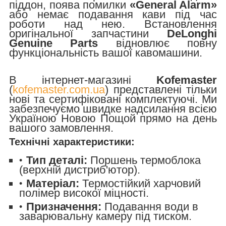
піддон, поява помилки
«General Alarm»
або немає подавання кави під час
роботи над нею. Встановлення
оригінальної запчастини
DeLonghi
Genuine Parts
відновлює повну
функціональність вашої кавомашини.
В інтернет-магазині
Kofemaster
(
kofemaster.com.ua
) представлені тільки
нові та сертифіковані комплектуючі. Ми
забезпечуємо швидке надсилання всією
Україною Новою Пощой прямо на день
вашого замовлення.
Технічні характеристики:
Тип деталі:
Поршень термоблока
(верхній дистриб'ютор).
Матеріал:
Термостійкий харчовий
полімер високої міцності.
Призначення:
Подавання води в
заварювальну камеру під тиском.